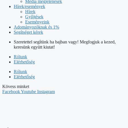
Média megjelenések
Hírek/események
Hírek
Gyűjtések
Eseményeink
Adományozóknak és 1%
Segítséget kérek
Szeretettel segítünk ha bajban vagy! Megfogjuk a kezed,
keresünk együtt kiutat!
Rólunk
Elérhetőség
Rólunk
Elérhetőség
Kövess minket
Facebook
Youtube
Instagram