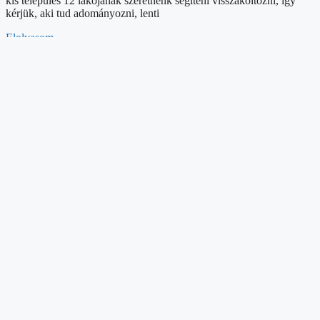
kis település 12 lakójának szeretnénk segíteni visszaköltözni, így
kérjük, aki tud adományozni, lenti
Elolvasom
Támogatás QR kóddal
2024-04-30
Nézd milyen egyszerűen eljutsz az adományozói oldalunkra! Elő a
QR kód leolvasó applikációkat, mert most Rád van szükségünk,
hogy esélyünk legyen több ezer családot támogatni!
Elolvasom
Adó 1% Támogatás
2024-04-30