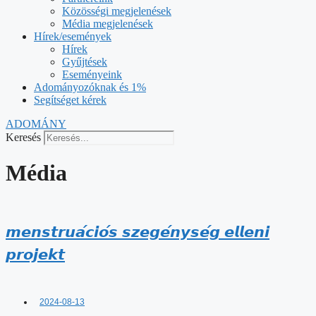
Közösségi megjelenések
Média megjelenések
Hírek/események
Hírek
Gyűjtések
Eseményeink
Adományozóknak és 1%
Segítséget kérek
ADOMÁNY
Keresés
Média
𝙢𝙚𝙣𝙨𝙩𝙧𝙪𝙖́𝙘𝙞𝙤́𝙨 𝙨𝙯𝙚𝙜𝙚́𝙣𝙮𝙨𝙚́𝙜 𝙚𝙡𝙡𝙚𝙣𝙞
𝙥𝙧𝙤𝙟𝙚𝙠𝙩
2024-08-13