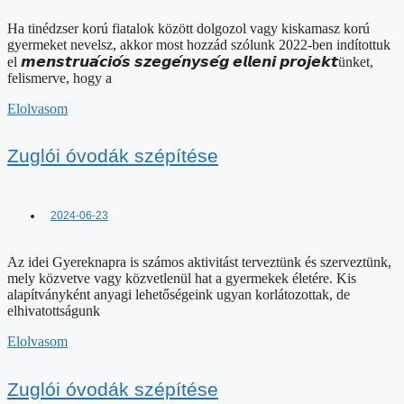
Ha tinédzser korú fiatalok között dolgozol vagy kiskamasz korú
gyermeket nevelsz, akkor most hozzád szólunk 2022-ben indítottuk
el 𝙢𝙚𝙣𝙨𝙩𝙧𝙪𝙖́𝙘𝙞𝙤́𝙨 𝙨𝙯𝙚𝙜𝙚́𝙣𝙮𝙨𝙚́𝙜 𝙚𝙡𝙡𝙚𝙣𝙞 𝙥𝙧𝙤𝙟𝙚𝙠𝙩ünket,
felismerve, hogy a
Elolvasom
Zuglói óvodák szépítése
2024-06-23
Az idei Gyereknapra is számos aktivitást terveztünk és szerveztünk,
mely közvetve vagy közvetlenül hat a gyermekek életére. Kis
alapítványként anyagi lehetőségeink ugyan korlátozottak, de
elhivatottságunk
Elolvasom
Zuglói óvodák szépítése