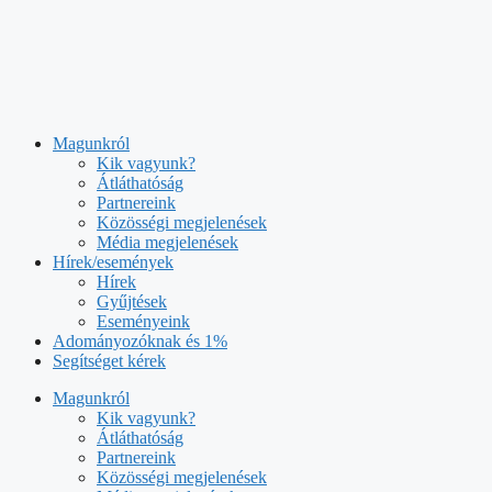
Kilépés
a
tartalomba
Magunkról
Kik vagyunk?
Átláthatóság
Partnereink
Közösségi megjelenések
Média megjelenések
Hírek/események
Hírek
Gyűjtések
Eseményeink
Adományozóknak és 1%
Segítséget kérek
Magunkról
Kik vagyunk?
Átláthatóság
Partnereink
Közösségi megjelenések