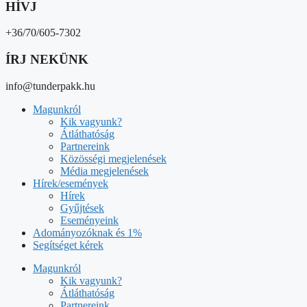
HÍVJ
+36/70/605-7302
ÍRJ NEKÜNK
info@tunderpakk.hu
Magunkról
Kik vagyunk?
Átláthatóság
Partnereink
Közösségi megjelenések
Média megjelenések
Hírek/események
Hírek
Gyűjtések
Eseményeink
Adományozóknak és 1%
Segítséget kérek
Magunkról
Kik vagyunk?
Átláthatóság
Partnereink