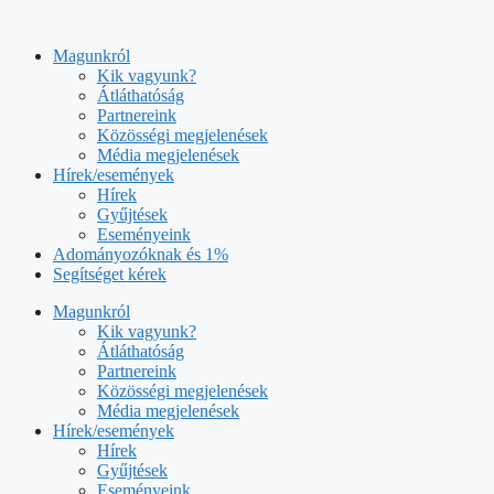
Kilépés
a
Magunkról
tartalomba
Kik vagyunk?
Átláthatóság
Partnereink
Közösségi megjelenések
Média megjelenések
Hírek/események
Hírek
Gyűjtések
Eseményeink
Adományozóknak és 1%
Segítséget kérek
Magunkról
Kik vagyunk?
Átláthatóság
Partnereink
Közösségi megjelenések
Média megjelenések
Hírek/események
Hírek
Gyűjtések
Eseményeink