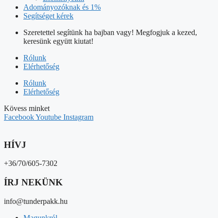
Adományozóknak és 1%
Segítséget kérek
Szeretettel segítünk ha bajban vagy! Megfogjuk a kezed,
keresünk együtt kiutat!
Rólunk
Elérhetőség
Rólunk
Elérhetőség
Kövess minket
Facebook
Youtube
Instagram
HÍVJ
+36/70/605-7302
ÍRJ NEKÜNK
info@tunderpakk.hu
Magunkról