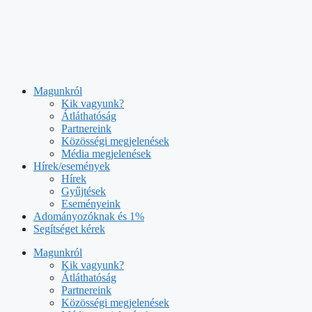
Kilépés
a
tartalomba
Magunkról
Kik vagyunk?
Átláthatóság
Partnereink
Közösségi megjelenések
Média megjelenések
Hírek/események
Hírek
Gyűjtések
Eseményeink
Adományozóknak és 1%
Segítséget kérek
Magunkról
Kik vagyunk?
Átláthatóság
Partnereink
Közösségi megjelenések