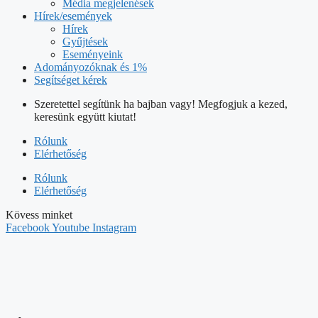
Média megjelenések
Hírek/események
Hírek
Gyűjtések
Eseményeink
Adományozóknak és 1%
Segítséget kérek
Szeretettel segítünk ha bajban vagy! Megfogjuk a kezed,
keresünk együtt kiutat!
Rólunk
Elérhetőség
Rólunk
Elérhetőség
Kövess minket
Facebook
Youtube
Instagram