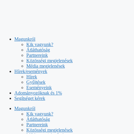
Kilépés
a
tartalomba
Magunkról
Kik vagyunk?
Átláthatóság
Partnereink
Közösségi megjelenések
Média megjelenések
Hírek/események
Hírek
Gyűjtések
Eseményeink
Adományozóknak és 1%
Segítséget kérek
Magunkról
Kik vagyunk?
Átláthatóság
Partnereink
Közösségi megjelenések