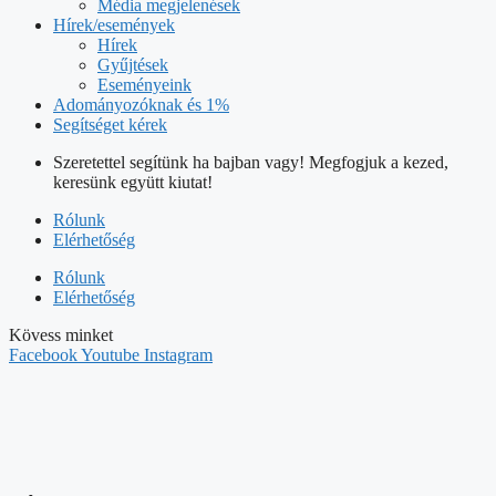
Média megjelenések
Hírek/események
Hírek
Gyűjtések
Eseményeink
Adományozóknak és 1%
Segítséget kérek
Szeretettel segítünk ha bajban vagy! Megfogjuk a kezed,
keresünk együtt kiutat!
Rólunk
Elérhetőség
Rólunk
Elérhetőség
Kövess minket
Facebook
Youtube
Instagram