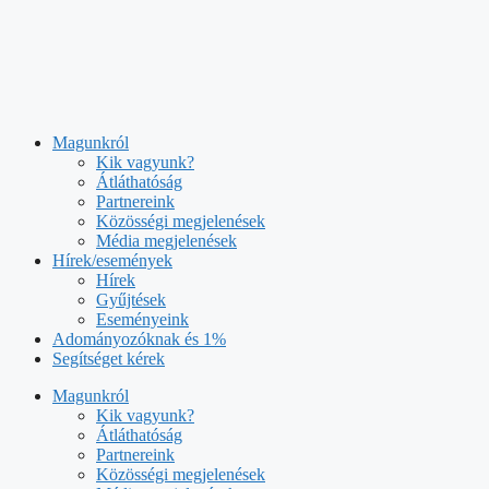
Kilépés
a
tartalomba
Magunkról
Kik vagyunk?
Átláthatóság
Partnereink
Közösségi megjelenések
Média megjelenések
Hírek/események
Hírek
Gyűjtések
Eseményeink
Adományozóknak és 1%
Segítséget kérek
Magunkról
Kik vagyunk?
Átláthatóság
Partnereink
Közösségi megjelenések