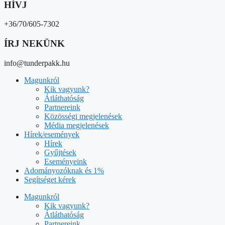
HÍVJ
+36/70/605-7302
ÍRJ NEKÜNK
info@tunderpakk.hu
Magunkról
Kik vagyunk?
Átláthatóság
Partnereink
Közösségi megjelenések
Média megjelenések
Hírek/események
Hírek
Gyűjtések
Eseményeink
Adományozóknak és 1%
Segítséget kérek
Magunkról
Kik vagyunk?
Átláthatóság
Partnereink