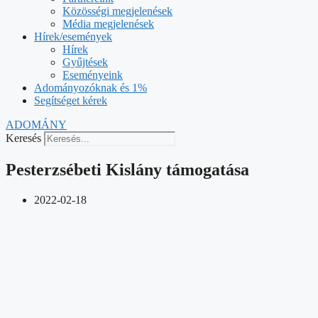
Közösségi megjelenések
Média megjelenések
Hírek/események
Hírek
Gyűjtések
Eseményeink
Adományozóknak és 1%
Segítséget kérek
ADOMÁNY
Keresés
Pesterzsébeti Kislány támogatása
2022-02-18