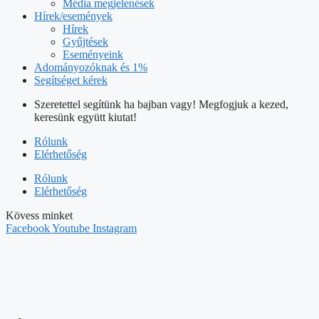
Média megjelenések
Hírek/események
Hírek
Gyűjtések
Eseményeink
Adományozóknak és 1%
Segítséget kérek
Szeretettel segítünk ha bajban vagy! Megfogjuk a kezed,
keresünk együtt kiutat!
Rólunk
Elérhetőség
Rólunk
Elérhetőség
Kövess minket
Facebook
Youtube
Instagram