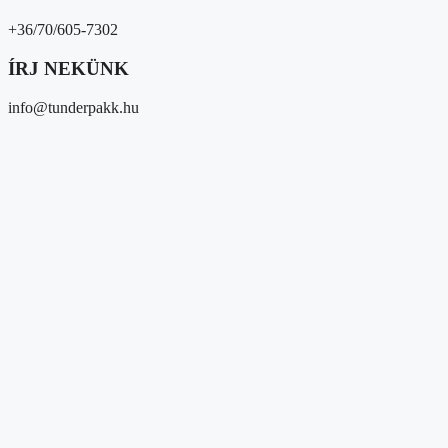
+36/70/605-7302
ÍRJ NEKÜNK
info@tunderpakk.hu
Magunkról
Kik vagyunk?
Átláthatóság
Partnereink
Közösségi megjelenések
Média megjelenések
Hírek/események
Hírek
Gyűjtések
Eseményeink
Adományozóknak és 1%
Segítséget kérek
Magunkról
Kik vagyunk?
Átláthatóság
Partnereink
Közösségi megjelenések