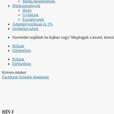
Média megjelenések
Hírek/események
Hírek
Gyűjtések
Eseményeink
Adományozóknak és 1%
Segítséget kérek
Szeretettel segítünk ha bajban vagy! Megfogjuk a kezed, keresü
Rólunk
Elérhetőség
Rólunk
Elérhetőség
Kövess minket
Facebook
Youtube
Instagram
HÍVJ