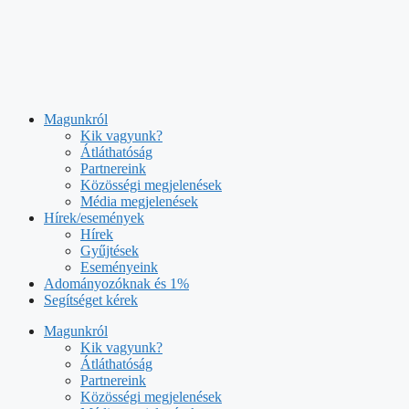
Kilépés
a
tartalomba
Magunkról
Kik vagyunk?
Átláthatóság
Partnereink
Közösségi megjelenések
Média megjelenések
Hírek/események
Hírek
Gyűjtések
Eseményeink
Adományozóknak és 1%
Segítséget kérek
Magunkról
Kik vagyunk?
Átláthatóság
Partnereink
Közösségi megjelenések