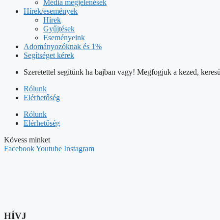
Média megjelenések
Hírek/események
Hírek
Gyűjtések
Eseményeink
Adományozóknak és 1%
Segítséget kérek
Szeretettel segítünk ha bajban vagy! Megfogjuk a kezed, keresü
Rólunk
Elérhetőség
Rólunk
Elérhetőség
Kövess minket
Facebook
Youtube
Instagram
HÍVJ