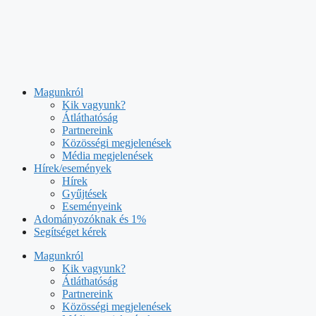
Kilépés
a
tartalomba
Magunkról
Kik vagyunk?
Átláthatóság
Partnereink
Közösségi megjelenések
Média megjelenések
Hírek/események
Hírek
Gyűjtések
Eseményeink
Adományozóknak és 1%
Segítséget kérek
Magunkról
Kik vagyunk?
Átláthatóság
Partnereink
Közösségi megjelenések