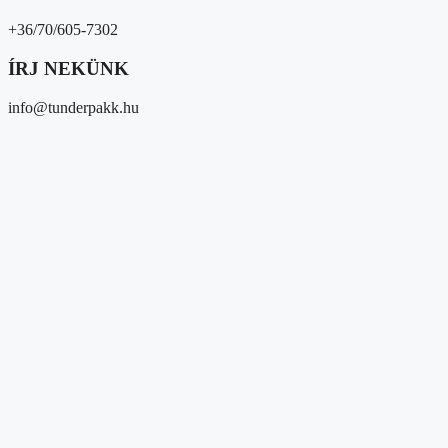
+36/70/605-7302
ÍRJ NEKÜNK
info@tunderpakk.hu
Magunkról
Kik vagyunk?
Átláthatóság
Partnereink
Közösségi megjelenések
Média megjelenések
Hírek/események
Hírek
Gyűjtések
Eseményeink
Adományozóknak és 1%
Segítséget kérek
Magunkról
Kik vagyunk?
Átláthatóság
Partnereink
Közösségi megjelenések