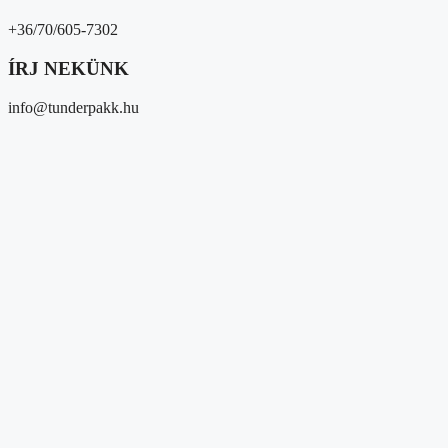
+36/70/605-7302
ÍRJ NEKÜNK
info@tunderpakk.hu
Magunkról
Kik vagyunk?
Átláthatóság
Partnereink
Közösségi megjelenések
Média megjelenések
Hírek/események
Hírek
Gyűjtések
Eseményeink
Adományozóknak és 1%
Segítséget kérek
Magunkról
Kik vagyunk?
Átláthatóság
Partnereink
Közösségi megjelenések