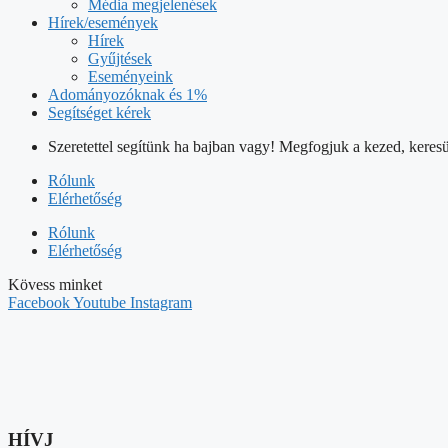
Média megjelenések
Hírek/események
Hírek
Gyűjtések
Eseményeink
Adományozóknak és 1%
Segítséget kérek
Szeretettel segítünk ha bajban vagy! Megfogjuk a kezed, keresü
Rólunk
Elérhetőség
Rólunk
Elérhetőség
Kövess minket
Facebook
Youtube
Instagram
HÍVJ