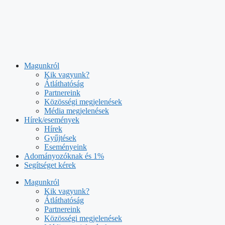
Kilépés
a
tartalomba
Magunkról
Kik vagyunk?
Átláthatóság
Partnereink
Közösségi megjelenések
Média megjelenések
Hírek/események
Hírek
Gyűjtések
Eseményeink
Adományozóknak és 1%
Segítséget kérek
Magunkról
Kik vagyunk?
Átláthatóság
Partnereink
Közösségi megjelenések