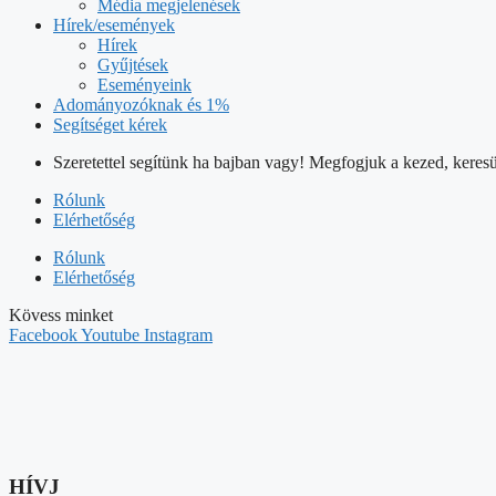
Média megjelenések
Hírek/események
Hírek
Gyűjtések
Eseményeink
Adományozóknak és 1%
Segítséget kérek
Szeretettel segítünk ha bajban vagy! Megfogjuk a kezed, keresü
Rólunk
Elérhetőség
Rólunk
Elérhetőség
Kövess minket
Facebook
Youtube
Instagram
HÍVJ