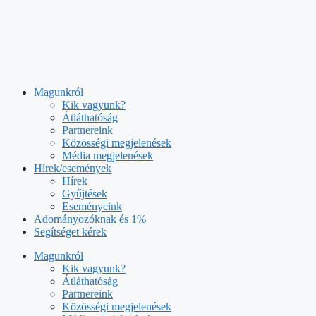
Kilépés
a
tartalomba
Magunkról
Kik vagyunk?
Átláthatóság
Partnereink
Közösségi megjelenések
Média megjelenések
Hírek/események
Hírek
Gyűjtések
Eseményeink
Adományozóknak és 1%
Segítséget kérek
Magunkról
Kik vagyunk?
Átláthatóság
Partnereink
Közösségi megjelenések