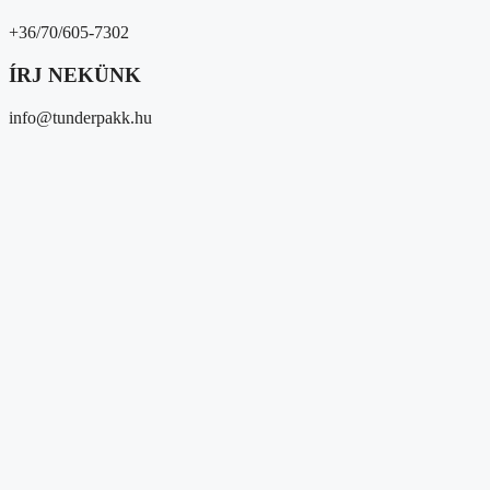
+36/70/605-7302
ÍRJ NEKÜNK
info@tunderpakk.hu
Magunkról
Kik vagyunk?
Átláthatóság
Partnereink
Közösségi megjelenések
Média megjelenések
Hírek/események
Hírek
Gyűjtések
Eseményeink
Adományozóknak és 1%
Segítséget kérek
Magunkról
Kik vagyunk?
Átláthatóság
Partnereink
Közösségi megjelenések