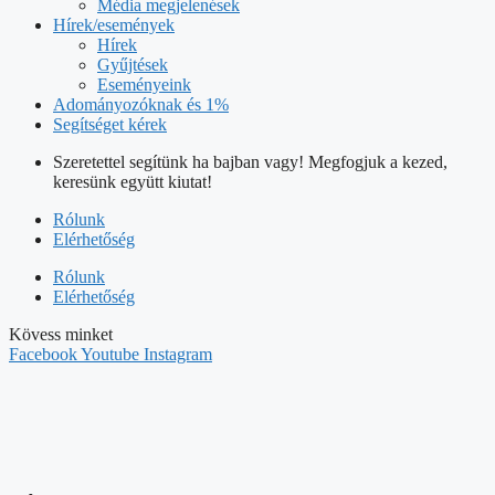
Média megjelenések
Hírek/események
Hírek
Gyűjtések
Eseményeink
Adományozóknak és 1%
Segítséget kérek
Szeretettel segítünk ha bajban vagy! Megfogjuk a kezed,
keresünk együtt kiutat!
Rólunk
Elérhetőség
Rólunk
Elérhetőség
Kövess minket
Facebook
Youtube
Instagram