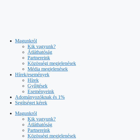
Kilépés
a
tartalomba
Magunkról
Kik vagyunk?
Átláthatóság
Partnereink
Közösségi megjelenések
Média megjelenések
Hírek/események
Hírek
Gyűjtések
Eseményeink
Adományozóknak és 1%
Segítséget kérek
Magunkról
Kik vagyunk?
Átláthatóság
Partnereink
Közösségi megjelenések