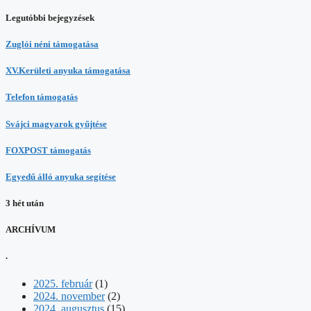
Legutóbbi bejegyzések
Zuglói néni támogatása
XV.Kerületi anyuka támogatása
Telefon támogatás
Svájci magyarok gyűjtése
FOXPOST támogatás
Egyedű álló anyuka segítése
3 hét után
ARCHÍVUM
.
2025. február
(1)
2024. november
(2)
2024. augusztus
(15)