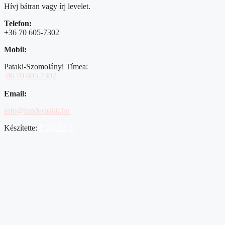
Hívj bátran vagy írj levelet.
Telefon:
+36 70 605-7302
Mobil:
Pataki-Szomolányi Tímea:
06 70 605 7302
Email:
info@tunderpakk.hu
Készítette:
PIXMEUP