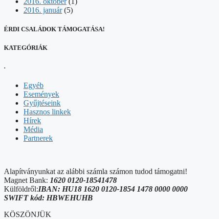
2016. október
(1)
2016. január
(5)
ÉRDI CSALÁDOK TÁMOGATÁSA!
KATEGÓRIÁK
.
Egyéb
Események
Gyűjtéseink
Hasznos linkek
Hírek
Média
Partnerek
Alapítványunkat az alábbi számla számon tudod támogatni!
Magnet Bank:
1620 0120-18541478
Külföldről:
IBAN: HU18 1620 0120-1854 1478 0000 0000
SWIFT kód: HBWEHUHB
KÖSZÖNJÜK