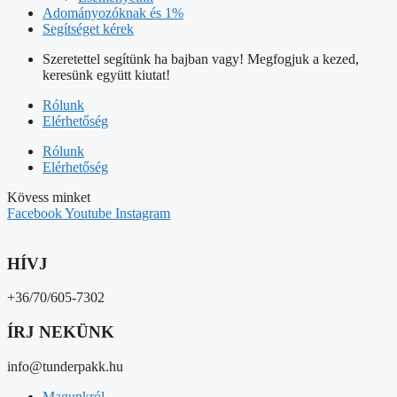
Adományozóknak és 1%
Segítséget kérek
Szeretettel segítünk ha bajban vagy! Megfogjuk a kezed,
keresünk együtt kiutat!
Rólunk
Elérhetőség
Rólunk
Elérhetőség
Kövess minket
Facebook
Youtube
Instagram
HÍVJ
+36/70/605-7302
ÍRJ NEKÜNK
info@tunderpakk.hu
Magunkról