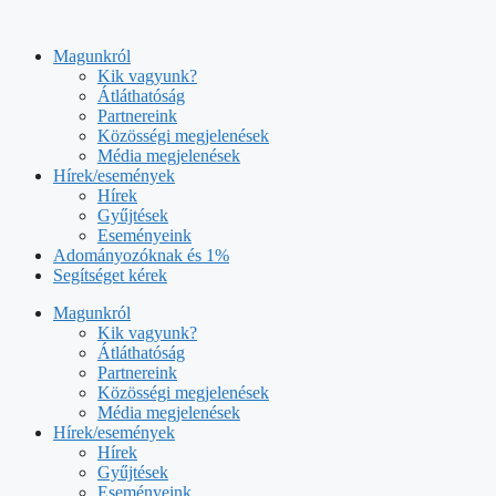
Kilépés
a
Magunkról
tartalomba
Kik vagyunk?
Átláthatóság
Partnereink
Közösségi megjelenések
Média megjelenések
Hírek/események
Hírek
Gyűjtések
Eseményeink
Adományozóknak és 1%
Segítséget kérek
Magunkról
Kik vagyunk?
Átláthatóság
Partnereink
Közösségi megjelenések
Média megjelenések
Hírek/események
Hírek
Gyűjtések
Eseményeink