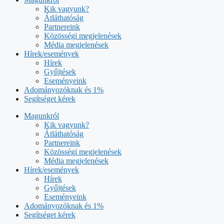
Kik vagyunk?
Átláthatóság
Partnereink
Közösségi megjelenések
Média megjelenések
Hírek/események
Hírek
Gyűjtések
Eseményeink
Adományozóknak és 1%
Segítséget kérek
Magunkról
Kik vagyunk?
Átláthatóság
Partnereink
Közösségi megjelenések
Média megjelenések
Hírek/események
Hírek
Gyűjtések
Eseményeink
Adományozóknak és 1%
Segítséget kérek