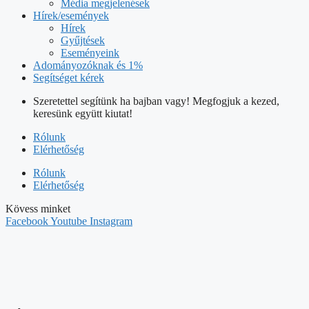
Adományozóknak és 1%
Segítséget kérek
Szeretettel segítünk ha bajban vagy! Megfogjuk a kezed,
keresünk együtt kiutat!
Rólunk
Elérhetőség
Rólunk
Elérhetőség
Kövess minket
Facebook
Youtube
Instagram
HÍVJ
+36/70/605-7302
ÍRJ NEKÜNK
info@tunderpakk.hu
Magunkról