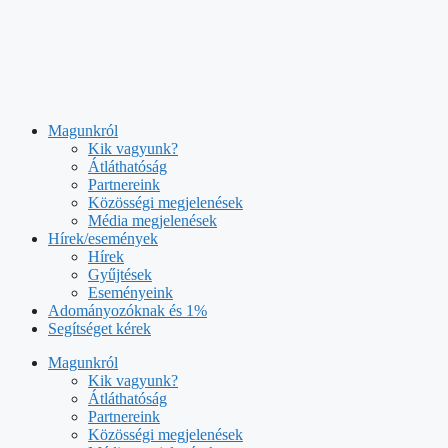
Kilépés
a
Magunkról
tartalomba
Kik vagyunk?
Átláthatóság
Partnereink
Közösségi megjelenések
Média megjelenések
Hírek/események
Hírek
Gyűjtések
Eseményeink
Adományozóknak és 1%
Segítséget kérek
Magunkról
Kik vagyunk?
Átláthatóság
Partnereink
Közösségi megjelenések
Média megjelenések
Hírek/események
Hírek
Gyűjtések
Eseményeink