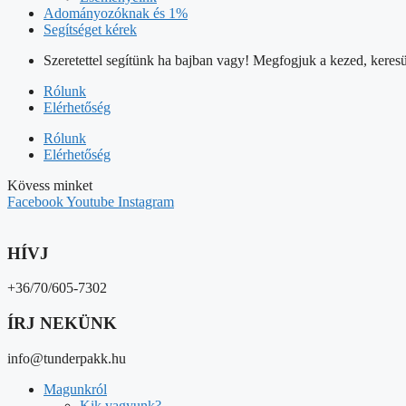
Adományozóknak és 1%
Segítséget kérek
Szeretettel segítünk ha bajban vagy! Megfogjuk a kezed, keresü
Rólunk
Elérhetőség
Rólunk
Elérhetőség
Kövess minket
Facebook
Youtube
Instagram
HÍVJ
+36/70/605-7302
ÍRJ NEKÜNK
info@tunderpakk.hu
Magunkról
Kik vagyunk?