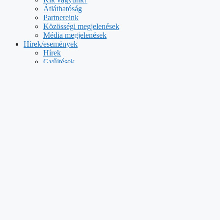
Átláthatóság
Partnereink
Közösségi megjelenések
Média megjelenések
Hírek/események
Hírek
Gyűjtések
Eseményeink
Adományozóknak és 1%
Segítséget kérek
Magunkról
Kik vagyunk?
Átláthatóság
Partnereink
Közösségi megjelenések
Média megjelenések
Hírek/események
Hírek
Gyűjtések
Eseményeink
Adományozóknak és 1%
Segítséget kérek
ADOMÁNY