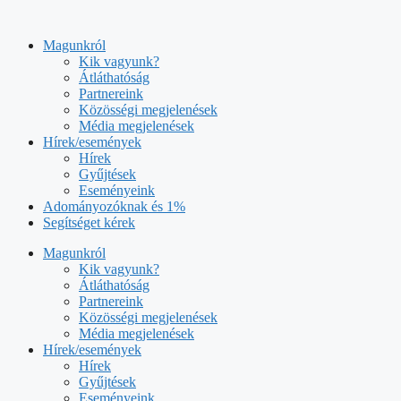
Kilépés
a
Magunkról
tartalomba
Kik vagyunk?
Átláthatóság
Partnereink
Közösségi megjelenések
Média megjelenések
Hírek/események
Hírek
Gyűjtések
Eseményeink
Adományozóknak és 1%
Segítséget kérek
Magunkról
Kik vagyunk?
Átláthatóság
Partnereink
Közösségi megjelenések
Média megjelenések
Hírek/események
Hírek
Gyűjtések
Eseményeink