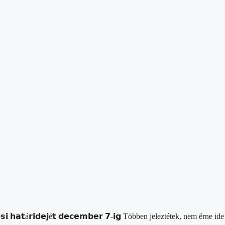
𝗸𝗲𝘇é𝘀𝗶 𝗵𝗮𝘁á𝗿𝗶𝗱𝗲𝗷é𝘁 𝗱𝗲𝗰𝗲𝗺𝗯𝗲𝗿 𝟳-𝗶𝗴 Többen jeleztétek, ne