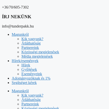
+36/70/605-7302
ÍRJ NEKÜNK
info@tunderpakk.hu
Magunkról
Kik vagyunk?
Átláthatóság
Partnereink
Közösségi megjelenések
Média megjelenések
Hírek/események
Hírek
Gyűjtések
Eseményeink
Adományozóknak és 1%
Segítséget kérek
Magunkról
Kik vagyunk?
Átláthatóság
Partnereink
Közösségi megjelenések