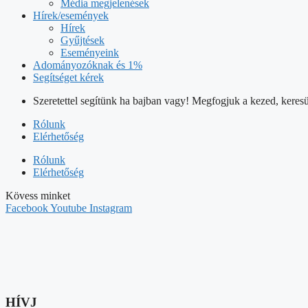
Média megjelenések
Hírek/események
Hírek
Gyűjtések
Eseményeink
Adományozóknak és 1%
Segítséget kérek
Szeretettel segítünk ha bajban vagy! Megfogjuk a kezed, keresü
Rólunk
Elérhetőség
Rólunk
Elérhetőség
Kövess minket
Facebook
Youtube
Instagram
HÍVJ