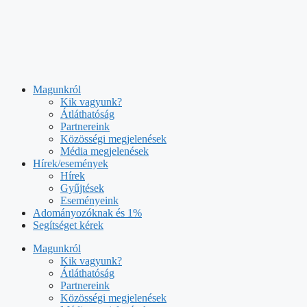
Kilépés
a
tartalomba
Magunkról
Kik vagyunk?
Átláthatóság
Partnereink
Közösségi megjelenések
Média megjelenések
Hírek/események
Hírek
Gyűjtések
Eseményeink
Adományozóknak és 1%
Segítséget kérek
Magunkról
Kik vagyunk?
Átláthatóság
Partnereink
Közösségi megjelenések