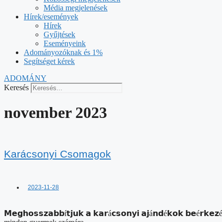
Média megjelenések
Hírek/események
Hírek
Gyűjtések
Eseményeink
Adományozóknak és 1%
Segítséget kérek
ADOMÁNY
Keresés
november 2023
Karácsonyi Csomagok
2023-11-28
𝗠𝗲𝗴𝗵𝗼𝘀𝘀𝘇𝗮𝗯𝗯í𝘁𝗷𝘂𝗸 𝗮 𝗸𝗮𝗿á𝗰𝘀𝗼𝗻𝘆𝗶 𝗮𝗷á𝗻𝗱é𝗸𝗼𝗸 𝗯𝗲é