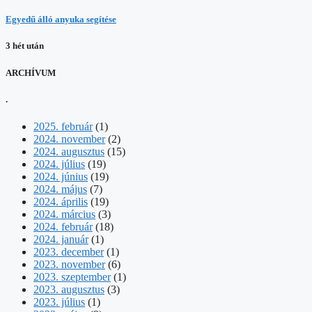
Egyedű álló anyuka segítése
3 hét után
ARCHÍVUM
.
2025. február
(1)
2024. november
(2)
2024. augusztus
(15)
2024. július
(19)
2024. június
(19)
2024. május
(7)
2024. április
(19)
2024. március
(3)
2024. február
(18)
2024. január
(1)
2023. december
(1)
2023. november
(6)
2023. szeptember
(1)
2023. augusztus
(3)
2023. július
(1)