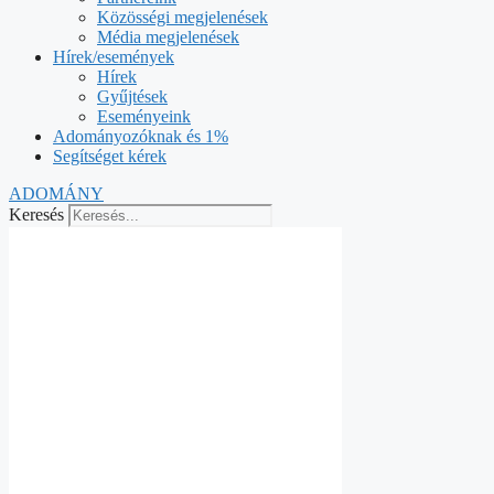
Közösségi megjelenések
Média megjelenések
Hírek/események
Hírek
Gyűjtések
Eseményeink
Adományozóknak és 1%
Segítséget kérek
ADOMÁNY
Keresés