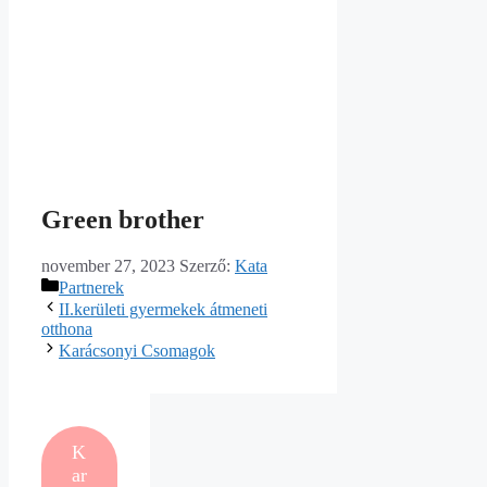
Green brother
november 27, 2023
Szerző:
Kata
Kategória
Partnerek
II.kerületi gyermekek átmeneti
otthona
Karácsonyi Csomagok
K
ar