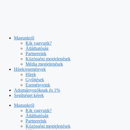
Kilépés
a
tartalomba
Magunkról
Kik vagyunk?
Átláthatóság
Partnereink
Közösségi megjelenések
Média megjelenések
Hírek/események
Hírek
Gyűjtések
Eseményeink
Adományozóknak és 1%
Segítséget kérek
Magunkról
Kik vagyunk?
Átláthatóság
Partnereink
Közösségi megjelenések