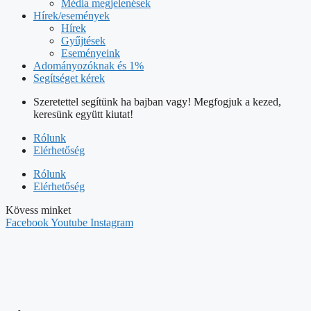
Média megjelenések
Hírek/események
Hírek
Gyűjtések
Eseményeink
Adományozóknak és 1%
Segítséget kérek
Szeretettel segítünk ha bajban vagy! Megfogjuk a kezed,
keresünk együtt kiutat!
Rólunk
Elérhetőség
Rólunk
Elérhetőség
Kövess minket
Facebook
Youtube
Instagram