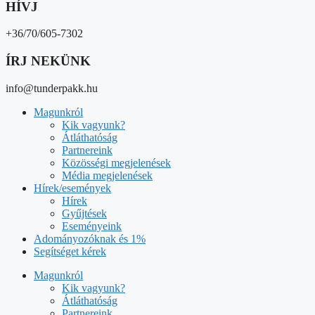
HÍVJ
+36/70/605-7302
ÍRJ NEKÜNK
info@tunderpakk.hu
Magunkról
Kik vagyunk?
Átláthatóság
Partnereink
Közösségi megjelenések
Média megjelenések
Hírek/események
Hírek
Gyűjtések
Eseményeink
Adományozóknak és 1%
Segítséget kérek
Magunkról
Kik vagyunk?
Átláthatóság
Partnereink