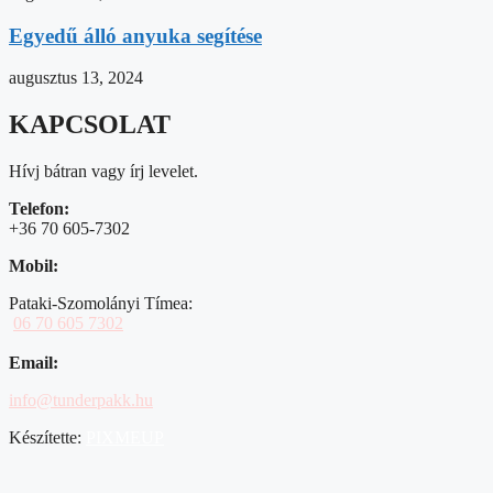
Egyedű álló anyuka segítése
augusztus 13, 2024
KAPCSOLAT
Hívj bátran vagy írj levelet.
Telefon:
+36 70 605-7302
Mobil:
Pataki-Szomolányi Tímea:
06 70 605 7302
Email:
info@tunderpakk.hu
Készítette:
PIXMEUP