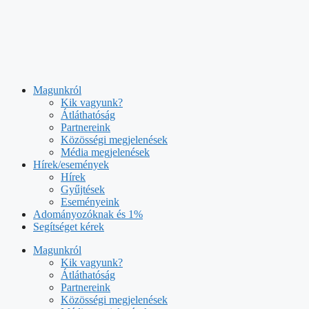
Kilépés
a
tartalomba
Magunkról
Kik vagyunk?
Átláthatóság
Partnereink
Közösségi megjelenések
Média megjelenések
Hírek/események
Hírek
Gyűjtések
Eseményeink
Adományozóknak és 1%
Segítséget kérek
Magunkról
Kik vagyunk?
Átláthatóság
Partnereink
Közösségi megjelenések