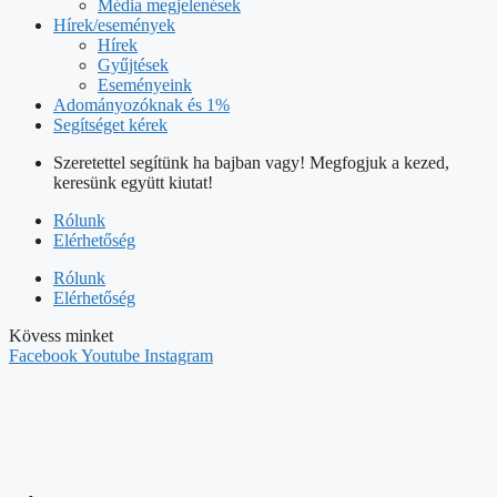
Média megjelenések
Hírek/események
Hírek
Gyűjtések
Eseményeink
Adományozóknak és 1%
Segítséget kérek
Szeretettel segítünk ha bajban vagy! Megfogjuk a kezed,
keresünk együtt kiutat!
Rólunk
Elérhetőség
Rólunk
Elérhetőség
Kövess minket
Facebook
Youtube
Instagram