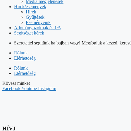
Média megjelenések
Hírek/események
Hírek
Gyűjtések
Eseményeink
Adományozóknak és 1%
Segítséget kérek
Szeretettel segítünk ha bajban vagy! Megfogjuk a kezed, keresü
Rólunk
Elérhetőség
Rólunk
Elérhetőség
Kövess minket
Facebook
Youtube
Instagram
HÍVJ