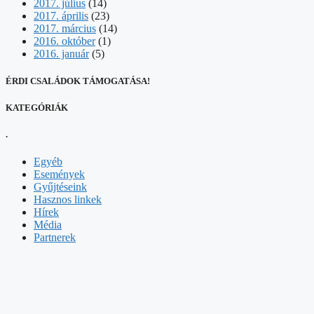
2017. július
(14)
2017. április
(23)
2017. március
(14)
2016. október
(1)
2016. január
(5)
ÉRDI CSALÁDOK TÁMOGATÁSA!
KATEGÓRIÁK
.
Egyéb
Események
Gyűjtéseink
Hasznos linkek
Hírek
Média
Partnerek