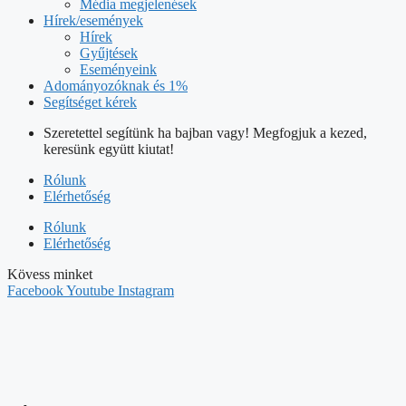
Média megjelenések
Hírek/események
Hírek
Gyűjtések
Eseményeink
Adományozóknak és 1%
Segítséget kérek
Szeretettel segítünk ha bajban vagy! Megfogjuk a kezed,
keresünk együtt kiutat!
Rólunk
Elérhetőség
Rólunk
Elérhetőség
Kövess minket
Facebook
Youtube
Instagram