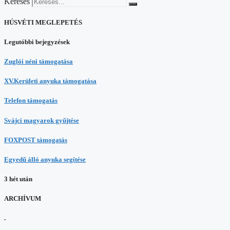
Keresés
HÚSVÉTI MEGLEPETÉS
Legutóbbi bejegyzések
Zuglói néni támogatása
XV.Kerületi anyuka támogatása
Telefon támogatás
Svájci magyarok gyűjtése
FOXPOST támogatás
Egyedű álló anyuka segítése
3 hét után
ARCHÍVUM
.