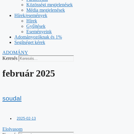
Közösségi megjelenések
Média megjelenések
Hírek/események
Hírek
Gyűjtések
Eseményeink
Adományozóknak és 1%
Segítséget kérek
ADOMÁNY
Keresés
február 2025
soudal
2025-02-13
Elolvasom