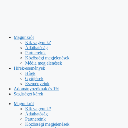
Kilépés
a
tartalomba
Magunkról
Kik vagyunk?
Átláthatóság
Partnereink
Közösségi megjelenések
Média megjelenések
Hírek/események
Hírek
Gyűjtések
Eseményeink
Adományozóknak és 1%
Segítséget kérek
Magunkról
Kik vagyunk?
Átláthatóság
Partnereink
Közösségi megjelenések