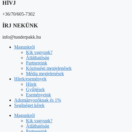
HÍVJ
+36/70/605-7302
ÍRJ NEKÜNK
info@tunderpakk.hu
Magunkról
Kik vagyunk?
Átláthatóság
Partnereink
Közösségi megjelenések
Média megjelenések
Hírek/események
Hírek
Gyűjtések
Eseményeink
Adományozóknak és 1%
Segítséget kérek
Magunkról
Kik vagyunk?
Átláthatóság
Partnereink