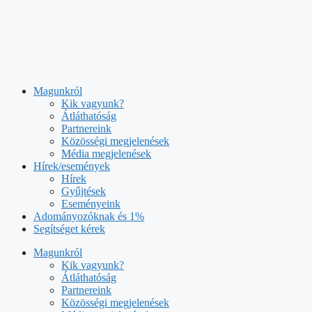
Kilépés
a
Magunkról
tartalomba
Kik vagyunk?
Átláthatóság
Partnereink
Közösségi megjelenések
Média megjelenések
Hírek/események
Hírek
Gyűjtések
Eseményeink
Adományozóknak és 1%
Segítséget kérek
Magunkról
Kik vagyunk?
Átláthatóság
Partnereink
Közösségi megjelenések
Média megjelenések
Hírek/események
Hírek
Gyűjtések
Eseményeink