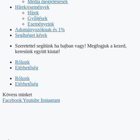
Adományozóknak és 1%
Segítséget kérek
Szeretettel segítünk ha bajban vagy! Megfogjuk a kezed,
keresünk együtt kiutat!
Rólunk
Elérhetőség
Rólunk
Elérhetőség
Kövess minket
Facebook
Youtube
Instagram
HÍVJ
+36/70/605-7302
ÍRJ NEKÜNK
info@tunderpakk.hu
Magunkról