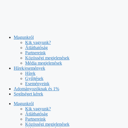
Kilépés
a
Magunkról
tartalomba
Kik vagyunk?
Átláthatóság
Partnereink
Közösségi megjelenések
Média megjelenések
Hírek/események
Hírek
Gyűjtések
Eseményeink
Adományozóknak és 1%
Segítséget kérek
Magunkról
Kik vagyunk?
Átláthatóság
Partnereink
Közösségi megjelenések
Média megjelenések
Hírek/események
Hírek
Gyűjtések
Eseményeink