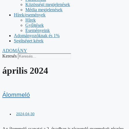
ADOMÁNY
Keresés
április 2024
Álommeló
2024-04-30
Az álommeló csapatai a 2. évadban is rászoruló gyermekek részére
ajánlották fel az egyedi tervezésű plüssállatok értékesítéséből befolyt
összeget. #videó https://rtl.hu/az-alommelo/2024/04/04/pataki-
szomolanyi-timea-balogh-levente-adomany-jotekoysag-pluss-bator-
bubi-szeretet-maci-tunderpakk?
fbclid=IwZXh0bgNhZW0CMTEAAR3RTA9CZYbCPzXmGDeCPBcV
Elolvasom