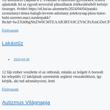
Lakástűz
2024-04-30
12 fáji ember veszítette el az otthonát, miután az leégett A borsodi
kis település 12 lakójának szeretnénk segíteni visszaköltözni, így
kérjük, aki tud adományozni, lenti
Elolvasom
Autizmus Világnapja
2024-04-30
#éniskékvagyok#ragyogjkékben#autizmus Ne feledjétek
“Mindannyian, mások vagyunk , bár egyben- másban
hasonlítunk”(Bródy János) Autizmus világnapja
Elolvasom