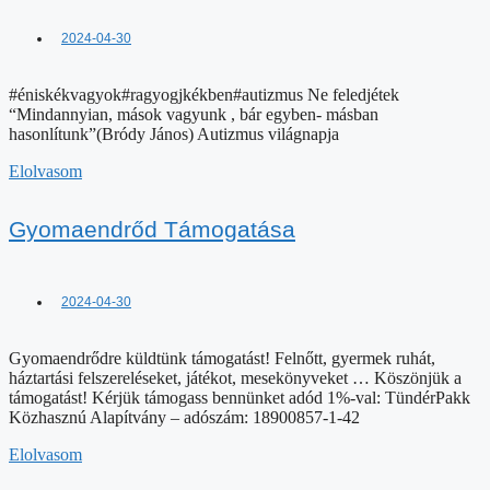
Gyomaendrőd Támogatása
2024-04-30
Gyomaendrődre küldtünk támogatást! Felnőtt, gyermek ruhát,
háztartási felszereléseket, játékot, mesekönyveket … Köszönjük a
támogatást! Kérjük támogass bennünket adód 1%-val: TündérPakk
Közhasznú Alapítvány – adószám: 18900857-1-42
Elolvasom
Zuglói közösségi kert támogatása
2024-04-30
Felajánlásba kaptunk egy biciklitárolót, melynek ideális helyét is
megtaláltuk a zuglói Padlizsán utcai Közösségi Kertben a ZUG-