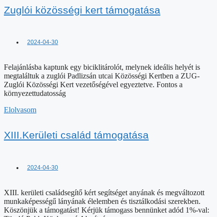
Zuglói Közösségi Kert vezetőségével egyeztetve. Fontos a
környezettudatosság
Elolvasom
XIII.Kerületi család támogatása
2024-04-30
XIII. kerületi családsegítő kért segítséget anyának és megváltozott
munkaképességű lányának élelemben és tisztálkodási szerekben.
Köszönjük a támogatást! Kérjük támogass bennünket adód 1%-val:
TündérPakk Közhasznú Alapítvány
Elolvasom
Nyírcsászári Óvoda és a Sátai Málvölgyi
Óvoda Támogatása