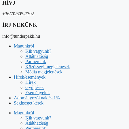
Kik vagyunk?
Átláthatóság
Partnereink
Közösségi megjelenések
Média megjelenések
Hírek/események
Hírek
Gyűjtések
Eseményeink
Adományozóknak és 1%
Segítséget kérek
Magunkról
Kik vagyunk?
Átláthatóság
Partnereink
Közösségi megjelenések
Média megjelenések
Hírek/események
Hírek
Gyűjtések
Eseményeink
Adományozóknak és 1%
Segítséget kérek