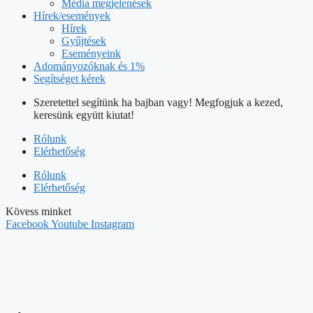
Adományozóknak és 1%
Segítséget kérek
Szeretettel segítünk ha bajban vagy! Megfogjuk a kezed,
keresünk együtt kiutat!
Rólunk
Elérhetőség
Rólunk
Elérhetőség
Kövess minket
Facebook
Youtube
Instagram
HÍVJ
+36/70/605-7302
ÍRJ NEKÜNK
info@tunderpakk.hu
Magunkról