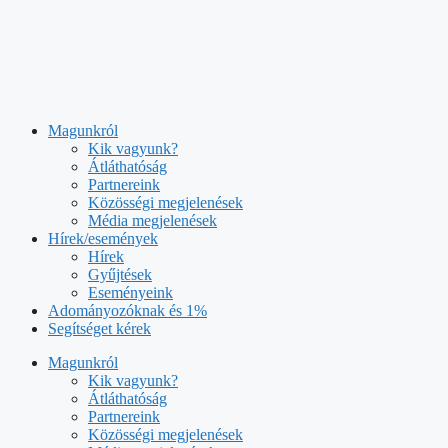
Kilépés
a
tartalomba
Magunkról
Kik vagyunk?
Átláthatóság
Partnereink
Közösségi megjelenések
Média megjelenések
Hírek/események
Hírek
Gyűjtések
Eseményeink
Adományozóknak és 1%
Segítséget kérek
Magunkról
Kik vagyunk?
Átláthatóság
Partnereink
Közösségi megjelenések