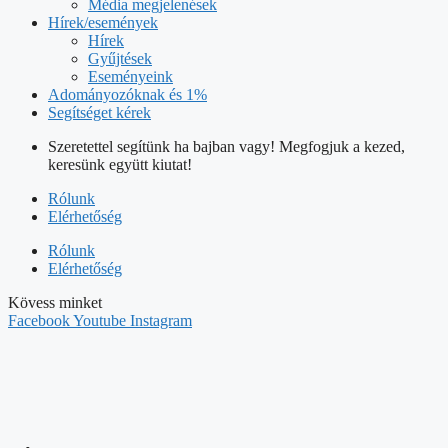
Média megjelenések
Hírek/események
Hírek
Gyűjtések
Eseményeink
Adományozóknak és 1%
Segítséget kérek
Szeretettel segítünk ha bajban vagy! Megfogjuk a kezed,
keresünk együtt kiutat!
Rólunk
Elérhetőség
Rólunk
Elérhetőség
Kövess minket
Facebook
Youtube
Instagram