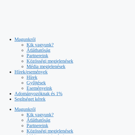
Kilépés
a
tartalomba
Magunkról
Kik vagyunk?
Átláthatóság
Partnereink
Közösségi megjelenések
Média megjelenések
Hírek/események
Hírek
Gyűjtések
Eseményeink
Adományozóknak és 1%
Segítséget kérek
Magunkról
Kik vagyunk?
Átláthatóság
Partnereink
Közösségi megjelenések