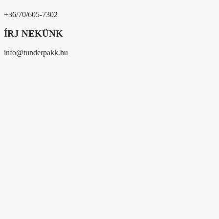
+36/70/605-7302
ÍRJ NEKÜNK
info@tunderpakk.hu
Magunkról
Kik vagyunk?
Átláthatóság
Partnereink
Közösségi megjelenések
Média megjelenések
Hírek/események
Hírek
Gyűjtések
Eseményeink
Adományozóknak és 1%
Segítséget kérek
Magunkról
Kik vagyunk?
Átláthatóság
Partnereink
Közösségi megjelenések