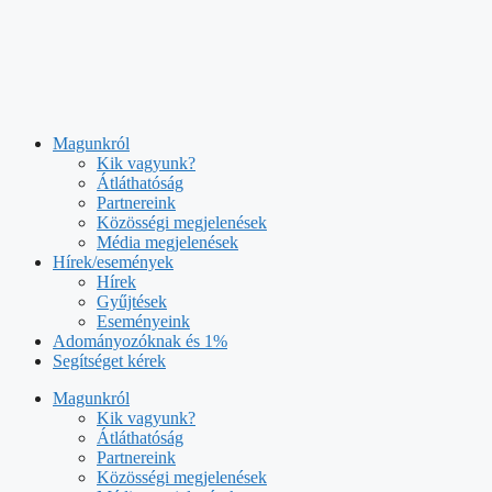
Kilépés
a
tartalomba
Magunkról
Kik vagyunk?
Átláthatóság
Partnereink
Közösségi megjelenések
Média megjelenések
Hírek/események
Hírek
Gyűjtések
Eseményeink
Adományozóknak és 1%
Segítséget kérek
Magunkról
Kik vagyunk?
Átláthatóság
Partnereink
Közösségi megjelenések