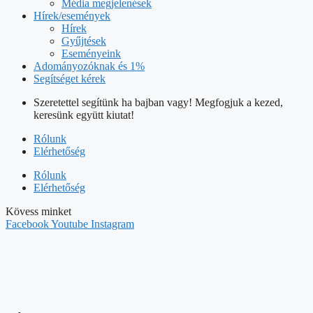
Média megjelenések
Hírek/események
Hírek
Gyűjtések
Eseményeink
Adományozóknak és 1%
Segítséget kérek
Szeretettel segítünk ha bajban vagy! Megfogjuk a kezed,
keresünk együtt kiutat!
Rólunk
Elérhetőség
Rólunk
Elérhetőség
Kövess minket
Facebook
Youtube
Instagram