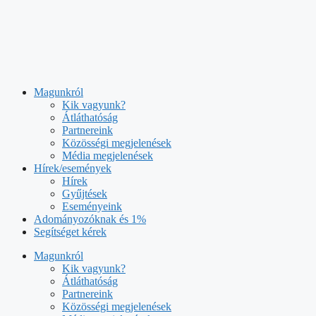
Kilépés
a
tartalomba
Magunkról
Kik vagyunk?
Átláthatóság
Partnereink
Közösségi megjelenések
Média megjelenések
Hírek/események
Hírek
Gyűjtések
Eseményeink
Adományozóknak és 1%
Segítséget kérek
Magunkról
Kik vagyunk?
Átláthatóság
Partnereink
Közösségi megjelenések