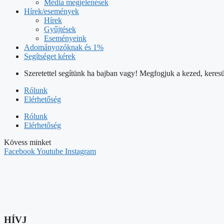
Média megjelenések
Hírek/események
Hírek
Gyűjtések
Eseményeink
Adományozóknak és 1%
Segítséget kérek
Szeretettel segítünk ha bajban vagy! Megfogjuk a kezed, keresü
Rólunk
Elérhetőség
Rólunk
Elérhetőség
Kövess minket
Facebook
Youtube
Instagram
HÍVJ