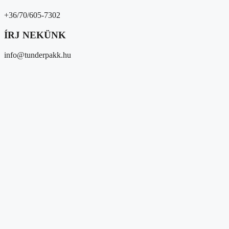
+36/70/605-7302
ÍRJ NEKÜNK
info@tunderpakk.hu
Magunkról
Kik vagyunk?
Átláthatóság
Partnereink
Közösségi megjelenések
Média megjelenések
Hírek/események
Hírek
Gyűjtések
Eseményeink
Adományozóknak és 1%
Segítséget kérek
Magunkról
Kik vagyunk?
Átláthatóság
Partnereink
Közösségi megjelenések