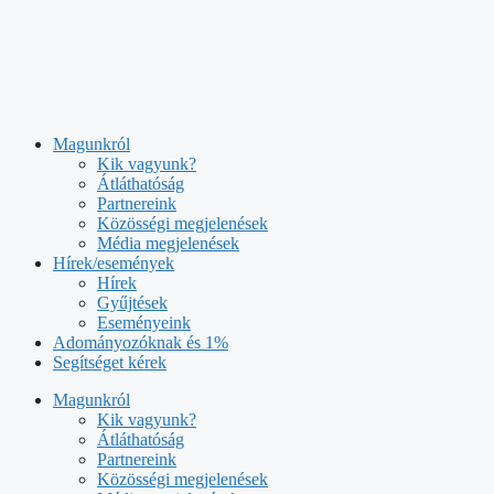
Kilépés
a
tartalomba
Magunkról
Kik vagyunk?
Átláthatóság
Partnereink
Közösségi megjelenések
Média megjelenések
Hírek/események
Hírek
Gyűjtések
Eseményeink
Adományozóknak és 1%
Segítséget kérek
Magunkról
Kik vagyunk?
Átláthatóság
Partnereink
Közösségi megjelenések