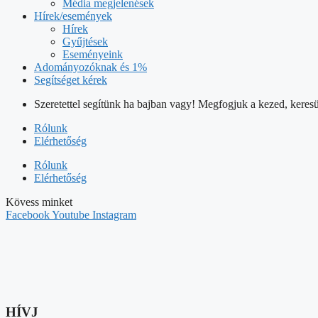
Média megjelenések
Hírek/események
Hírek
Gyűjtések
Eseményeink
Adományozóknak és 1%
Segítséget kérek
Szeretettel segítünk ha bajban vagy! Megfogjuk a kezed, keresü
Rólunk
Elérhetőség
Rólunk
Elérhetőség
Kövess minket
Facebook
Youtube
Instagram
HÍVJ