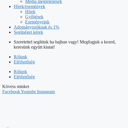
Média megjelenések
Hírek/események
Hírek
Gyűjtések
Eseményeink
Adományozóknak és 1%
Segítséget kérek
Szeretettel segítünk ha bajban vagy! Megfogjuk a kezed,
keresünk együtt kiutat!
Rólunk
Elérhetőség
Rólunk
Elérhetőség
Kövess minket
Facebook
Youtube
Instagram