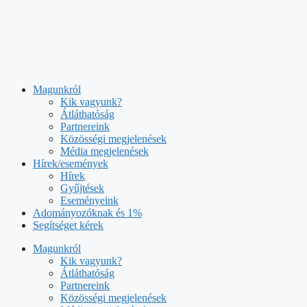
Kilépés
a
tartalomba
Magunkról
Kik vagyunk?
Átláthatóság
Partnereink
Közösségi megjelenések
Média megjelenések
Hírek/események
Hírek
Gyűjtések
Eseményeink
Adományozóknak és 1%
Segítséget kérek
Magunkról
Kik vagyunk?
Átláthatóság
Partnereink
Közösségi megjelenések