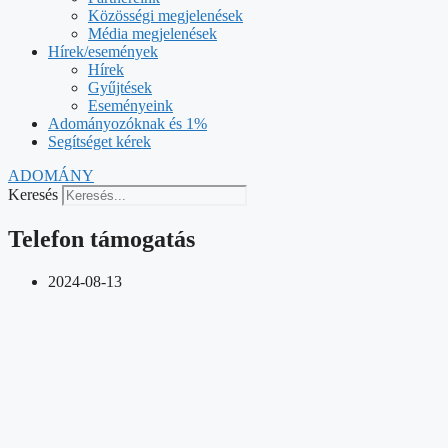
Közösségi megjelenések
Média megjelenések
Hírek/események
Hírek
Gyűjtések
Eseményeink
Adományozóknak és 1%
Segítséget kérek
ADOMÁNY
Keresés
Telefon támogatás
2024-08-13