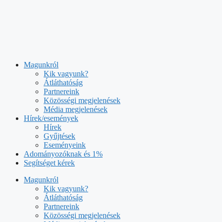
Kilépés
a
tartalomba
Magunkról
Kik vagyunk?
Átláthatóság
Partnereink
Közösségi megjelenések
Média megjelenések
Hírek/események
Hírek
Gyűjtések
Eseményeink
Adományozóknak és 1%
Segítséget kérek
Magunkról
Kik vagyunk?
Átláthatóság
Partnereink
Közösségi megjelenések