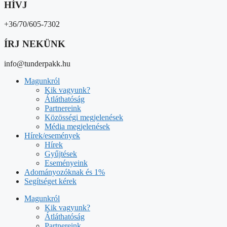
HÍVJ
+36/70/605-7302
ÍRJ NEKÜNK
info@tunderpakk.hu
Magunkról
Kik vagyunk?
Átláthatóság
Partnereink
Közösségi megjelenések
Média megjelenések
Hírek/események
Hírek
Gyűjtések
Eseményeink
Adományozóknak és 1%
Segítséget kérek
Magunkról
Kik vagyunk?
Átláthatóság
Partnereink