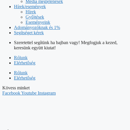
Média megjelenések
Hírek/események
Hírek
Gyűjtések
Eseményeink
Adományozóknak és 1%
Segítséget kérek
Szeretettel segítünk ha bajban vagy! Megfogjuk a kezed,
keresünk együtt kiutat!
Rólunk
Elérhetőség
Rólunk
Elérhetőség
Kövess minket
Facebook
Youtube
Instagram