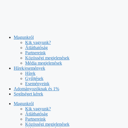
Kilépés
a
tartalomba
Magunkról
Kik vagyunk?
Átláthatóság
Partnereink
Közösségi megjelenések
Média megjelenések
Hírek/események
Hírek
Gyűjtések
Eseményeink
Adományozóknak és 1%
Segítséget kérek
Magunkról
Kik vagyunk?
Átláthatóság
Partnereink
Közösségi megjelenések