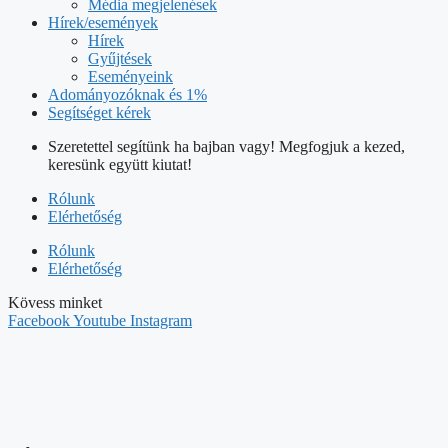
Média megjelenések
Hírek/események
Hírek
Gyűjtések
Eseményeink
Adományozóknak és 1%
Segítséget kérek
Szeretettel segítünk ha bajban vagy! Megfogjuk a kezed,
keresünk együtt kiutat!
Rólunk
Elérhetőség
Rólunk
Elérhetőség
Kövess minket
Facebook
Youtube
Instagram