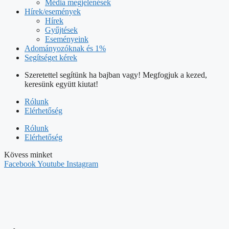
Média megjelenések
Hírek/események
Hírek
Gyűjtések
Eseményeink
Adományozóknak és 1%
Segítséget kérek
Szeretettel segítünk ha bajban vagy! Megfogjuk a kezed,
keresünk együtt kiutat!
Rólunk
Elérhetőség
Rólunk
Elérhetőség
Kövess minket
Facebook
Youtube
Instagram