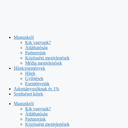
Kilépés
a
tartalomba
Magunkról
Kik vagyunk?
Átláthatóság
Partnereink
Közösségi megjelenések
Média megjelenések
Hírek/események
Hírek
Gyűjtések
Eseményeink
Adományozóknak és 1%
Segítséget kérek
Magunkról
Kik vagyunk?
Átláthatóság
Partnereink
Közösségi megjelenések