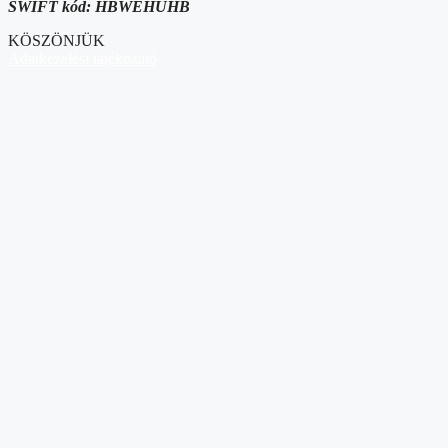
SWIFT kód: HBWEHUHB
KÖSZÖNJÜK
Adatkezelési tájékozató