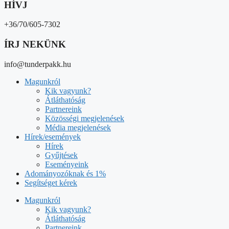
HÍVJ
+36/70/605-7302
ÍRJ NEKÜNK
info@tunderpakk.hu
Magunkról
Kik vagyunk?
Átláthatóság
Partnereink
Közösségi megjelenések
Média megjelenések
Hírek/események
Hírek
Gyűjtések
Eseményeink
Adományozóknak és 1%
Segítséget kérek
Magunkról
Kik vagyunk?
Átláthatóság
Partnereink