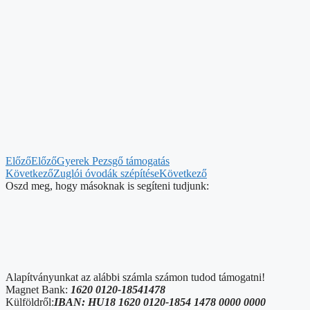
Előző
Előző
Gyerek Pezsgő támogatás
Következő
Zuglói óvodák szépítése
Következő
Oszd meg, hogy másoknak is segíteni tudjunk:
Alapítványunkat az alábbi számla számon tudod támogatni!
Magnet Bank:
1620 0120-18541478
Külföldről:
IBAN: HU18 1620 0120-1854 1478 0000 0000