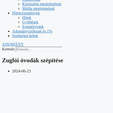
Közösségi megjelenések
Média megjelenések
Hírek/események
Hírek
Gyűjtések
Eseményeink
Adományozóknak és 1%
Segítséget kérek
ADOMÁNY
Keresés
Zuglói óvodák szépítése
2024-06-23