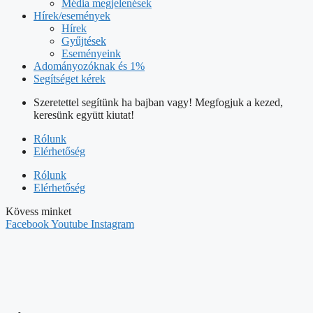
Média megjelenések
Hírek/események
Hírek
Gyűjtések
Eseményeink
Adományozóknak és 1%
Segítséget kérek
Szeretettel segítünk ha bajban vagy! Megfogjuk a kezed,
keresünk együtt kiutat!
Rólunk
Elérhetőség
Rólunk
Elérhetőség
Kövess minket
Facebook
Youtube
Instagram