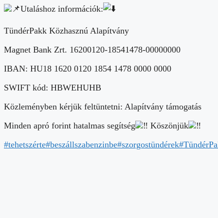
Utaláshoz információk:
TündérPakk Közhasznú Alapítvány
Magnet Bank Zrt. 16200120-18541478-00000000
IBAN: HU18 1620 0120 1854 1478 0000 0000
SWIFT kód: HBWEHUHB
Közleményben kérjük feltüntetni: Alapítvány támogatás
Minden apró forint hatalmas segítség
Köszönjük
#tehetszérte
#beszállszabenzinbe
#szorgostündérek
#TündérPa