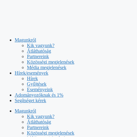
Kilépés
a
tartalomba
Magunkról
Kik vagyunk?
Átláthatóság
Partnereink
Közösségi megjelenések
Média megjelenések
Hírek/események
Hírek
Gyűjtések
Eseményeink
Adományozóknak és 1%
Segítséget kérek
Magunkról
Kik vagyunk?
Átláthatóság
Partnereink
Közösségi megjelenések