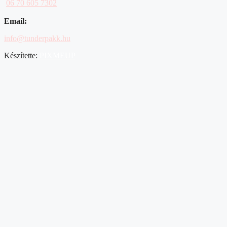
06 70 605 7302
Email:
info@tunderpakk.hu
Készítette:
PIXMEUP