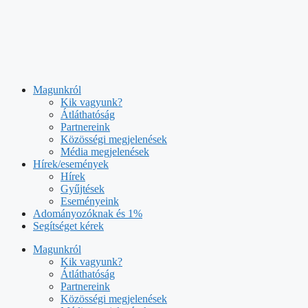
Kilépés
a
tartalomba
Magunkról
Kik vagyunk?
Átláthatóság
Partnereink
Közösségi megjelenések
Média megjelenések
Hírek/események
Hírek
Gyűjtések
Eseményeink
Adományozóknak és 1%
Segítséget kérek
Magunkról
Kik vagyunk?
Átláthatóság
Partnereink
Közösségi megjelenések