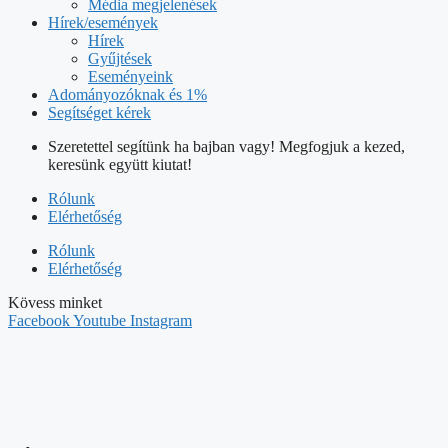
Média megjelenések
Hírek/események
Hírek
Gyűjtések
Eseményeink
Adományozóknak és 1%
Segítséget kérek
Szeretettel segítünk ha bajban vagy! Megfogjuk a kezed,
keresünk együtt kiutat!
Rólunk
Elérhetőség
Rólunk
Elérhetőség
Kövess minket
Facebook
Youtube
Instagram