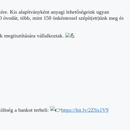
tére. Kis alapítványként anyagi lehetőségeink ugyan
0 óvodát, több, mint 150 önkéntessel szépít(ett)ünk meg és
k megtisztítására vállalkoztak.
öltség a bankot terheli:
https://bit.ly/2ZSx1V9