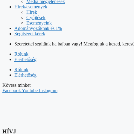
Média megjelenések
Hírek/események
Hírek
Gyűjtések
Eseményeink
Adományozóknak és 1%
Segítséget kérek
Szeretettel segítünk ha bajban vagy! Megfogjuk a kezed, keresü
Rólunk
Elérhetőség
Rólunk
Elérhetőség
Kövess minket
Facebook
Youtube
Instagram
HÍVJ