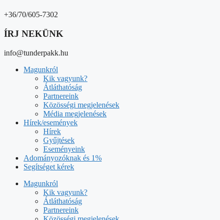
+36/70/605-7302
ÍRJ NEKÜNK
info@tunderpakk.hu
Magunkról
Kik vagyunk?
Átláthatóság
Partnereink
Közösségi megjelenések
Média megjelenések
Hírek/események
Hírek
Gyűjtések
Eseményeink
Adományozóknak és 1%
Segítséget kérek
Magunkról
Kik vagyunk?
Átláthatóság
Partnereink
Közösségi megjelenések