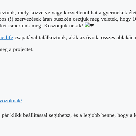
rveztünk, mely közvetve vagy közvetlenül hat a gyermekek éle
pos (!) szervezések árán büszkén osztjuk meg veletek, hogy 1
eket ismertünk meg. Köszönjük nekik!
e.life
csapatával találkoztunk, akik az óvoda összes ablakána
meg a projectet.
nyozoknak/
 klikk beállítással segíthetsz, és a legjobb benne, hogy a k