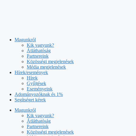
Kilépés
a
tartalomba
Magunkról
Kik vagyunk?
Átláthatóság
Partnereink
Közösségi megjelenések
Média megjelenések
Hírek/események
Hírek
Gyűjtések
Eseményeink
Adományozóknak és 1%
Segítséget kérek
Magunkról
Kik vagyunk?
Átláthatóság
Partnereink
Közösségi megjelenések