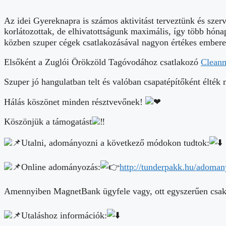
Az idei Gyereknapra is számos aktivitást terveztünk és sze
korlátozottak, de elhivatottságunk maximális, így több hóna
közben szuper cégek csatlakozásával nagyon értékes ember
Elsőként a Zuglói Örökzöld
Tagóvodához csatlakozó
Cleanm
Szuper jó hangulatban telt és valóban csapatépítőként élték 
Hálás köszönet minden résztvevőnek!
Köszönjük a támogatást
Utalni, adományozni a következő módokon tudtok:
Online adományozás:
http://tunderpakk.hu/adoma
Amennyiben MagnetBank ügyfele vagy, ott egyszerűen csak pár
Utaláshoz információk: