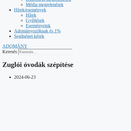
Média megjelenések
Hírek/események
Hírek
Gyűjtések
Eseményeink
Adományozóknak és 1%
Segítséget kérek
ADOMÁNY
Keresés
Zuglói óvodák szépítése
2024-06-23