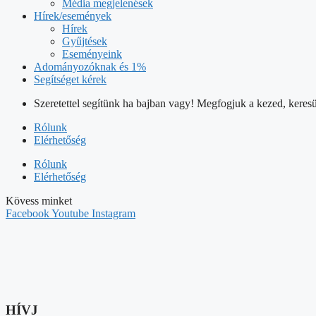
Média megjelenések
Hírek/események
Hírek
Gyűjtések
Eseményeink
Adományozóknak és 1%
Segítséget kérek
Szeretettel segítünk ha bajban vagy! Megfogjuk a kezed, keresü
Rólunk
Elérhetőség
Rólunk
Elérhetőség
Kövess minket
Facebook
Youtube
Instagram
HÍVJ