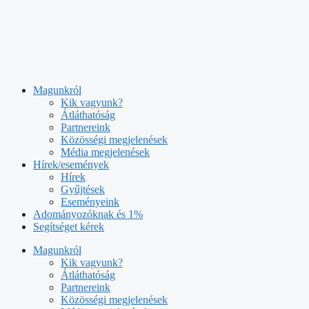
Kilépés
a
tartalomba
Magunkról
Kik vagyunk?
Átláthatóság
Partnereink
Közösségi megjelenések
Média megjelenések
Hírek/események
Hírek
Gyűjtések
Eseményeink
Adományozóknak és 1%
Segítséget kérek
Magunkról
Kik vagyunk?
Átláthatóság
Partnereink
Közösségi megjelenések