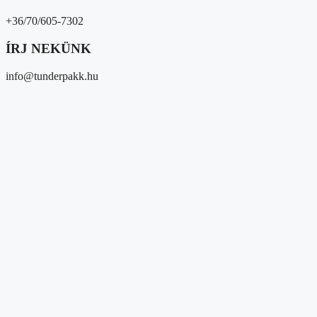
+36/70/605-7302
ÍRJ NEKÜNK
info@tunderpakk.hu
Magunkról
Kik vagyunk?
Átláthatóság
Partnereink
Közösségi megjelenések
Média megjelenések
Hírek/események
Hírek
Gyűjtések
Eseményeink
Adományozóknak és 1%
Segítséget kérek
Magunkról
Kik vagyunk?
Átláthatóság
Partnereink
Közösségi megjelenések