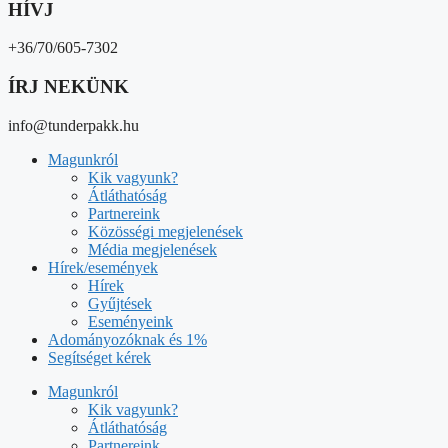
HÍVJ
+36/70/605-7302
ÍRJ NEKÜNK
info@tunderpakk.hu
Magunkról
Kik vagyunk?
Átláthatóság
Partnereink
Közösségi megjelenések
Média megjelenések
Hírek/események
Hírek
Gyűjtések
Eseményeink
Adományozóknak és 1%
Segítséget kérek
Magunkról
Kik vagyunk?
Átláthatóság
Partnereink