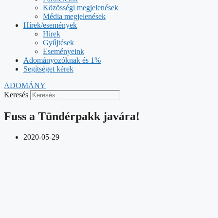
Közösségi megjelenések
Média megjelenések
Hírek/események
Hírek
Gyűjtések
Eseményeink
Adományozóknak és 1%
Segítséget kérek
ADOMÁNY
Keresés
Fuss a Tündérpakk javára!
2020-05-29