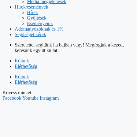
Média megjelenések
Hírek/események
Hírek
Gyűjtések
Eseményeink
Adományozóknak és 1%
Segítséget kérek
Szeretettel segítünk ha bajban vagy! Megfogjuk a kezed,
keresünk együtt kiutat!
Rólunk
Elérhetőség
Rólunk
Elérhetőség
Kövess minket
Facebook
Youtube
Instagram