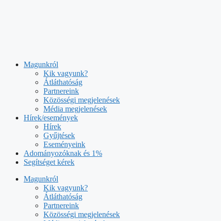
Kilépés
a
tartalomba
Magunkról
Kik vagyunk?
Átláthatóság
Partnereink
Közösségi megjelenések
Média megjelenések
Hírek/események
Hírek
Gyűjtések
Eseményeink
Adományozóknak és 1%
Segítséget kérek
Magunkról
Kik vagyunk?
Átláthatóság
Partnereink
Közösségi megjelenések