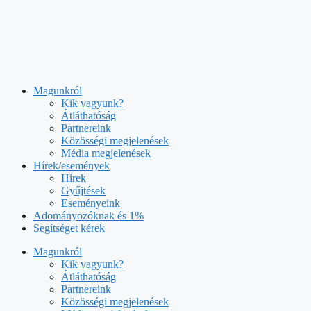
Kilépés
a
Magunkról
tartalomba
Kik vagyunk?
Átláthatóság
Partnereink
Közösségi megjelenések
Média megjelenések
Hírek/események
Hírek
Gyűjtések
Eseményeink
Adományozóknak és 1%
Segítséget kérek
Magunkról
Kik vagyunk?
Átláthatóság
Partnereink
Közösségi megjelenések
Média megjelenések
Hírek/események
Hírek
Gyűjtések
Eseményeink