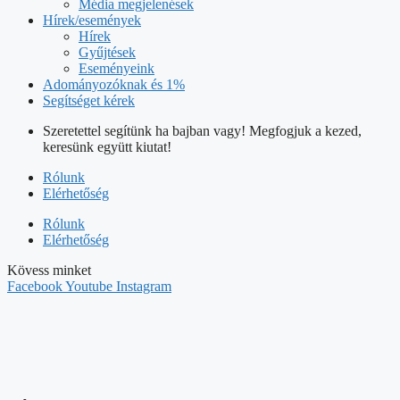
Adományozóknak és 1%
Segítséget kérek
Szeretettel segítünk ha bajban vagy! Megfogjuk a kezed,
keresünk együtt kiutat!
Rólunk
Elérhetőség
Rólunk
Elérhetőség
Kövess minket
Facebook
Youtube
Instagram
HÍVJ
+36/70/605-7302
ÍRJ NEKÜNK
info@tunderpakk.hu
Magunkról