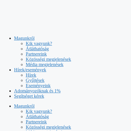
Kilépés
a
tartalomba
Magunkról
Kik vagyunk?
Átláthatóság
Partnereink
Közösségi megjelenések
Média megjelenések
Hírek/események
Hírek
Gyűjtések
Eseményeink
Adományozóknak és 1%
Segítséget kérek
Magunkról
Kik vagyunk?
Átláthatóság
Partnereink
Közösségi megjelenések