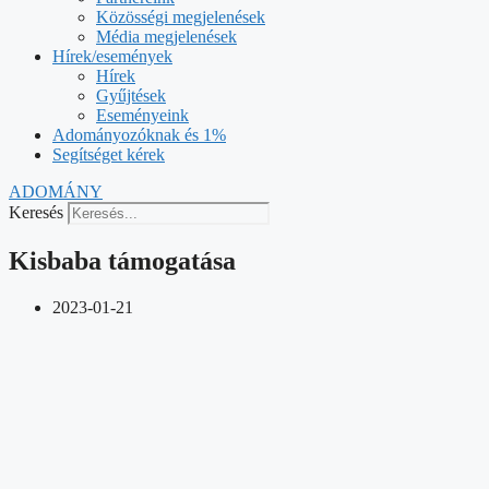
Közösségi megjelenések
Média megjelenések
Hírek/események
Hírek
Gyűjtések
Eseményeink
Adományozóknak és 1%
Segítséget kérek
ADOMÁNY
Keresés
Kisbaba támogatása
2023-01-21