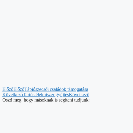
Előző
Előző
Tápiószecsői családok támogatása
Következő
Tartós élelmiszer gyűjtés
Következő
Oszd meg, hogy másoknak is segíteni tudjunk: