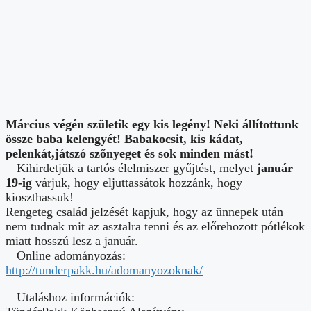
Március végén születik egy kis legény! Neki állítottunk
össze baba kelengyét! Babakocsit, kis kádat,
pelenkát,játszó szőnyeget és sok minden mást!
Kihirdetjük a tartós élelmiszer gyűjtést, melyet
január
19-ig
várjuk, hogy eljuttassátok hozzánk, hogy
kioszthassuk!
Rengeteg család jelzését kapjuk, hogy az ünnepek után
nem tudnak mit az asztalra tenni és az előrehozott pótlékok
miatt hosszú lesz a január.
Online adományozás:
http://tunderpakk.hu/adomanyozoknak/
Utaláshoz információk: