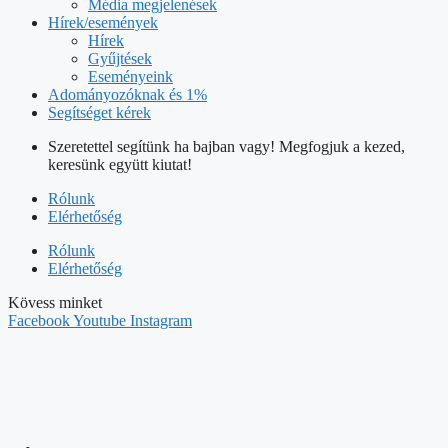
Média megjelenések
Hírek/események
Hírek
Gyűjtések
Eseményeink
Adományozóknak és 1%
Segítséget kérek
Szeretettel segítünk ha bajban vagy! Megfogjuk a kezed,
keresünk együtt kiutat!
Rólunk
Elérhetőség
Rólunk
Elérhetőség
Kövess minket
Facebook
Youtube
Instagram