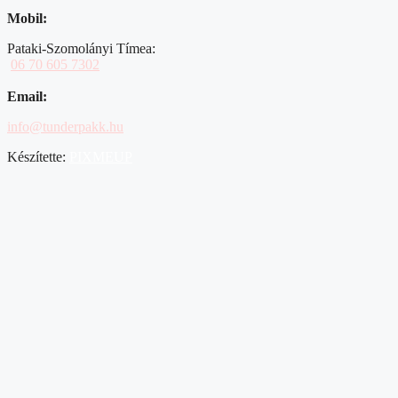
Mobil:
Pataki-Szomolányi Tímea:
06 70 605 7302
Email:
info@tunderpakk.hu
Készítette:
PIXMEUP