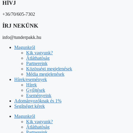
HÍVJ
+36/70/605-7302
ÍRJ NEKÜNK
info@tunderpakk.hu
Magunkról
Kik vagyunk?
Átláthatóság
Partnereink
Közösségi megjelenések
Média megjelenések
Hírek/események
Hírek
Gyűjtések
Eseményeink
Adományozóknak és 1%
Segítséget kérek
Magunkról
Kik vagyunk?
Átláthatóság
Partnereink