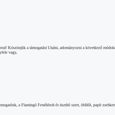
orral! Köszönjük a támogatást Utalni, adományozni a következő módo
fele vagy,
ogatónk, a Flamingó Festékbolt és tisztító szert, öblítőt, papír zseb