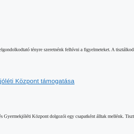
ondolkodtató tényre szeretnénk felhívni a figyelmeteket. A tisztálkodá
jóléti Központ támogatása
Gyermekjóléti Központ dolgozói egy csapatként álltak mellénk. Tisztálk