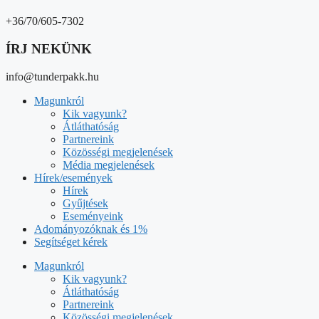
+36/70/605-7302
ÍRJ NEKÜNK
info@tunderpakk.hu
Magunkról
Kik vagyunk?
Átláthatóság
Partnereink
Közösségi megjelenések
Média megjelenések
Hírek/események
Hírek
Gyűjtések
Eseményeink
Adományozóknak és 1%
Segítséget kérek
Magunkról
Kik vagyunk?
Átláthatóság
Partnereink
Közösségi megjelenések