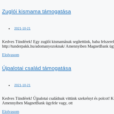
Zuglói kismama támogatása
2021-10-21
Kedves Tündérek! Egy zuglói kismamának segítettünk, baba felszere
http://tunderpakk.hu/adomanyozoknak/ Amennyiben MagnetBank ügyf
Elolvasom
Újpalotai család támogatása
2021-10-21
Kedves Tündérek! Újpalotai családnak vittünk szekrényt és polcot!
Amennyiben MagnetBank ügyfele vagy, ott
Elolvasom