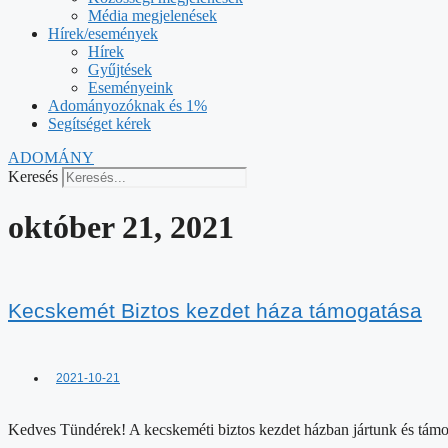
Média megjelenések
Hírek/események
Hírek
Gyűjtések
Eseményeink
Adományozóknak és 1%
Segítséget kérek
ADOMÁNY
Keresés
október 21, 2021
Kecskemét Biztos kezdet háza támogatása
2021-10-21
Kedves Tündérek! A kecskeméti biztos kezdet házban jártunk és támoga