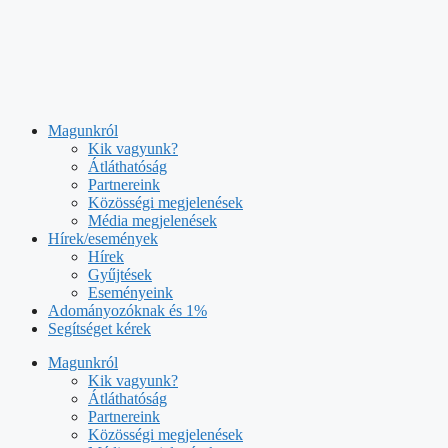
Kilépés
a
tartalomba
Magunkról
Kik vagyunk?
Átláthatóság
Partnereink
Közösségi megjelenések
Média megjelenések
Hírek/események
Hírek
Gyűjtések
Eseményeink
Adományozóknak és 1%
Segítséget kérek
Magunkról
Kik vagyunk?
Átláthatóság
Partnereink
Közösségi megjelenések