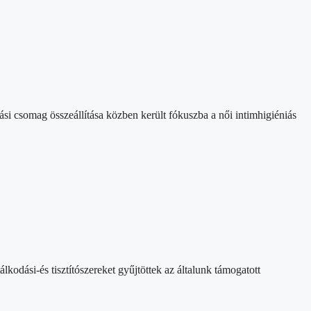
si csomag összeállítása közben került fókuszba a női intimhigiéniás
odási-és tisztítószereket gyűjtöttek az általunk támogatott