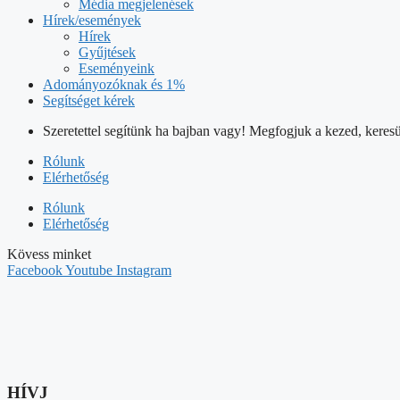
Média megjelenések
Hírek/események
Hírek
Gyűjtések
Eseményeink
Adományozóknak és 1%
Segítséget kérek
Szeretettel segítünk ha bajban vagy! Megfogjuk a kezed, keresü
Rólunk
Elérhetőség
Rólunk
Elérhetőség
Kövess minket
Facebook
Youtube
Instagram
HÍVJ