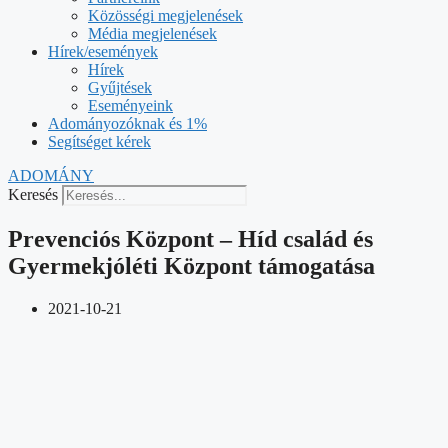
Közösségi megjelenések
Média megjelenések
Hírek/események
Hírek
Gyűjtések
Eseményeink
Adományozóknak és 1%
Segítséget kérek
ADOMÁNY
Keresés
Prevenciós Központ – Híd család és
Gyermekjóléti Központ támogatása
2021-10-21