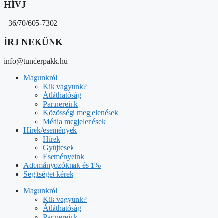
HÍVJ
+36/70/605-7302
ÍRJ NEKÜNK
info@tunderpakk.hu
Magunkról
Kik vagyunk?
Átláthatóság
Partnereink
Közösségi megjelenések
Média megjelenések
Hírek/események
Hírek
Gyűjtések
Eseményeink
Adományozóknak és 1%
Segítséget kérek
Magunkról
Kik vagyunk?
Átláthatóság
Partnereink