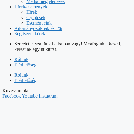
Média megjelenések
Hírek/események
Hírek
Gyűjtések
Eseményeink
Adományozóknak és 1%
Segítséget kérek
Szeretettel segítünk ha bajban vagy! Megfogjuk a kezed,
keresünk együtt kiutat!
Rólunk
Elérhetőség
Rólunk
Elérhetőség
Kövess minket
Facebook
Youtube
Instagram