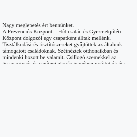
Nagy meglepetés ért bennünket.
A Prevenciós Központ – Híd család és Gyermekjóléti
Központ dolgozói egy csapatként álltak mellénk.
Tisztálkodási-és tisztítószereket gyűjtöttek az általunk
támogatott családoknak. Szétnéztek otthonaikban és
mindenki hozott be valamit. Csillogó szemekkel az
összetartozás és segíteni akarás jegyében nyújtották át a
termékeket. Óriási boldogság ezt mindig átélni, ahogy egy
közös célért küzdünk! Bátorítanánk a nagyobb
vállalatoknál dolgozókat is egy ilyen kezdeményezésre,
mert adni nagyon jó. Köszönjük!