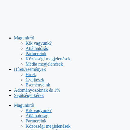
Kilépés
a
tartalomba
Magunkról
Kik vagyunk?
Átláthatóság
Partnereink
Közösségi megjelenések
Média megjelenések
Hírek/események
Hírek
Gyűjtések
Eseményeink
Adományozóknak és 1%
Segítséget kérek
Magunkról
Kik vagyunk?
Átláthatóság
Partnereink
Közösségi megjelenések