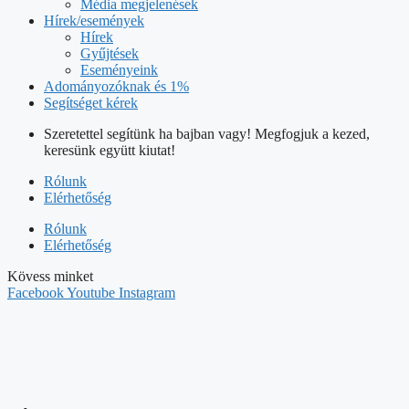
Média megjelenések
Hírek/események
Hírek
Gyűjtések
Eseményeink
Adományozóknak és 1%
Segítséget kérek
Szeretettel segítünk ha bajban vagy! Megfogjuk a kezed,
keresünk együtt kiutat!
Rólunk
Elérhetőség
Rólunk
Elérhetőség
Kövess minket
Facebook
Youtube
Instagram