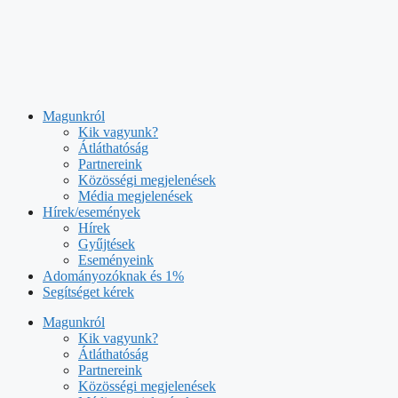
Kilépés
a
tartalomba
Magunkról
Kik vagyunk?
Átláthatóság
Partnereink
Közösségi megjelenések
Média megjelenések
Hírek/események
Hírek
Gyűjtések
Eseményeink
Adományozóknak és 1%
Segítséget kérek
Magunkról
Kik vagyunk?
Átláthatóság
Partnereink
Közösségi megjelenések