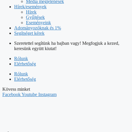
Média megjelenések
Hírek/események
Hírek
Gyűjtések
Eseményeink
Adományozóknak és 1%
Segítséget kérek
Szeretettel segítünk ha bajban vagy! Megfogjuk a kezed,
keresünk együtt kiutat!
Rólunk
Elérhetőség
Rólunk
Elérhetőség
Kövess minket
Facebook
Youtube
Instagram