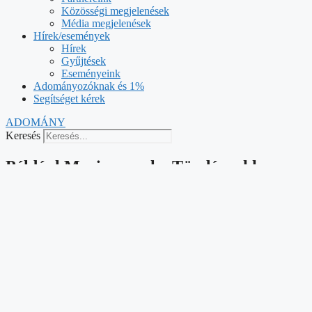
Közösségi megjelenések
Média megjelenések
Hírek/események
Hírek
Gyűjtések
Eseményeink
Adományozóknak és 1%
Segítséget kérek
ADOMÁNY
Keresés
Például Mariann-nal – Tündérpakk –
Sevcsik M. Anna és Szomolányi Timea
2019-12-12