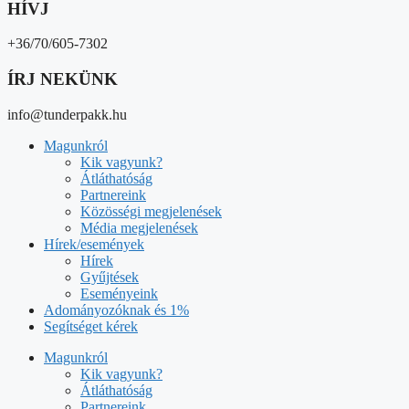
HÍVJ
+36/70/605-7302
ÍRJ NEKÜNK
info@tunderpakk.hu
Magunkról
Kik vagyunk?
Átláthatóság
Partnereink
Közösségi megjelenések
Média megjelenések
Hírek/események
Hírek
Gyűjtések
Eseményeink
Adományozóknak és 1%
Segítséget kérek
Magunkról
Kik vagyunk?
Átláthatóság
Partnereink