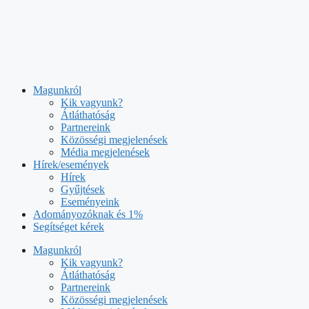
Kilépés
a
tartalomba
Magunkról
Kik vagyunk?
Átláthatóság
Partnereink
Közösségi megjelenések
Média megjelenések
Hírek/események
Hírek
Gyűjtések
Eseményeink
Adományozóknak és 1%
Segítséget kérek
Magunkról
Kik vagyunk?
Átláthatóság
Partnereink
Közösségi megjelenések