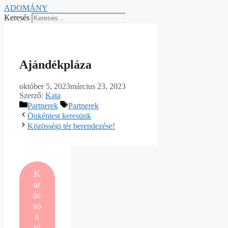
ADOMÁNY
Keresés
Ajándékpláza
október 5, 2023
március 23, 2023
Szerző:
Kata
Kategória
Címkék
Partnerek
Partnerek
Önkéntest keresünk
Közösségi tér berendezése!
K
ar
ác
so
n
yi