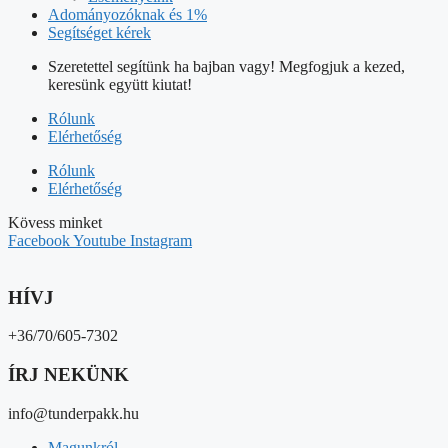
Adományozóknak és 1%
Segítséget kérek
Szeretettel segítünk ha bajban vagy! Megfogjuk a kezed,
keresünk együtt kiutat!
Rólunk
Elérhetőség
Rólunk
Elérhetőség
Kövess minket
Facebook
Youtube
Instagram
HÍVJ
+36/70/605-7302
ÍRJ NEKÜNK
info@tunderpakk.hu
Magunkról