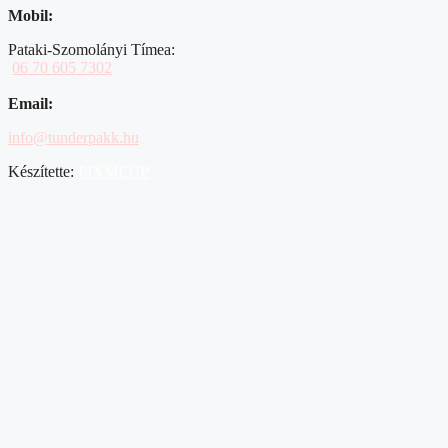
Mobil:
Pataki-Szomolányi Tímea:
06 70 605 7302
Email:
info@tunderpakk.hu
Készítette:
PIXMEUP