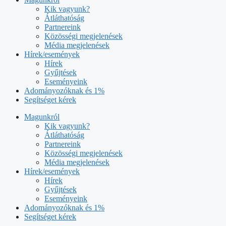
Kik vagyunk?
Átláthatóság
Partnereink
Közösségi megjelenések
Média megjelenések
Hírek/események
Hírek
Gyűjtések
Eseményeink
Adományozóknak és 1%
Segítséget kérek
Magunkról
Kik vagyunk?
Átláthatóság
Partnereink
Közösségi megjelenések
Média megjelenések
Hírek/események
Hírek
Gyűjtések
Eseményeink
Adományozóknak és 1%
Segítséget kérek