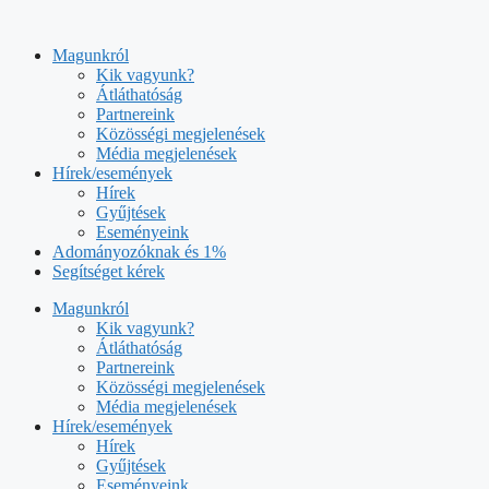
Kilépés
a
Magunkról
tartalomba
Kik vagyunk?
Átláthatóság
Partnereink
Közösségi megjelenések
Média megjelenések
Hírek/események
Hírek
Gyűjtések
Eseményeink
Adományozóknak és 1%
Segítséget kérek
Magunkról
Kik vagyunk?
Átláthatóság
Partnereink
Közösségi megjelenések
Média megjelenések
Hírek/események
Hírek
Gyűjtések
Eseményeink