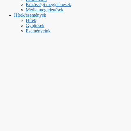
Közösségi megjelenések
Média megjelenések
Hírek/események
Hírek
Gyűjtések
Eseményeink
Adományozóknak és 1%
Segítséget kérek
ADOMÁNY
Keresés
Zuglói Óvoda támogatása
2022-07-27