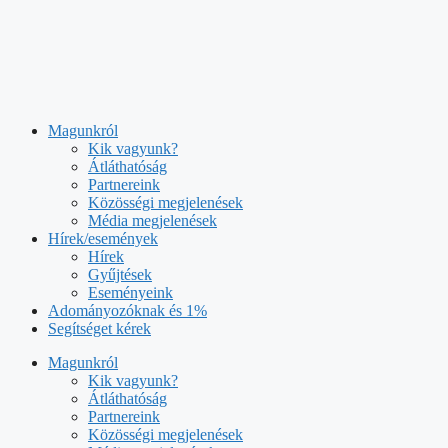
Kilépés
a
tartalomba
Magunkról
Kik vagyunk?
Átláthatóság
Partnereink
Közösségi megjelenések
Média megjelenések
Hírek/események
Hírek
Gyűjtések
Eseményeink
Adományozóknak és 1%
Segítséget kérek
Magunkról
Kik vagyunk?
Átláthatóság
Partnereink
Közösségi megjelenések