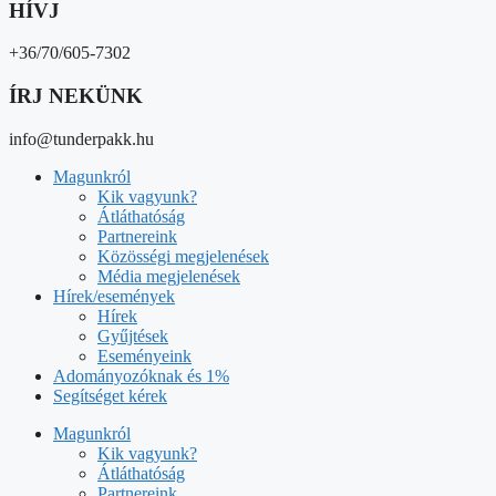
HÍVJ
+36/70/605-7302
ÍRJ NEKÜNK
info@tunderpakk.hu
Magunkról
Kik vagyunk?
Átláthatóság
Partnereink
Közösségi megjelenések
Média megjelenések
Hírek/események
Hírek
Gyűjtések
Eseményeink
Adományozóknak és 1%
Segítséget kérek
Magunkról
Kik vagyunk?
Átláthatóság
Partnereink