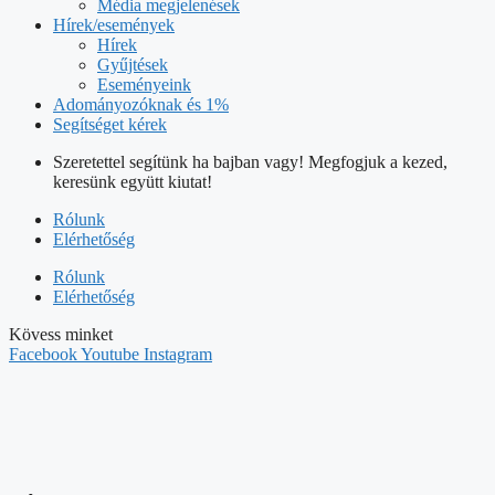
Média megjelenések
Hírek/események
Hírek
Gyűjtések
Eseményeink
Adományozóknak és 1%
Segítséget kérek
Szeretettel segítünk ha bajban vagy! Megfogjuk a kezed,
keresünk együtt kiutat!
Rólunk
Elérhetőség
Rólunk
Elérhetőség
Kövess minket
Facebook
Youtube
Instagram