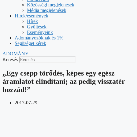
Közösségi megjelenések
Média megjelenések
Hírek/események
Hírek
Gyűjtések
Eseményeink
Adományozóknak és 1%
Segítséget kérek
ADOMÁNY
Keresés
„Egy csepp törődés, képes egy egész
áramlatot elindítani; az pedig visszatér
hozzád!”
2017-07-29