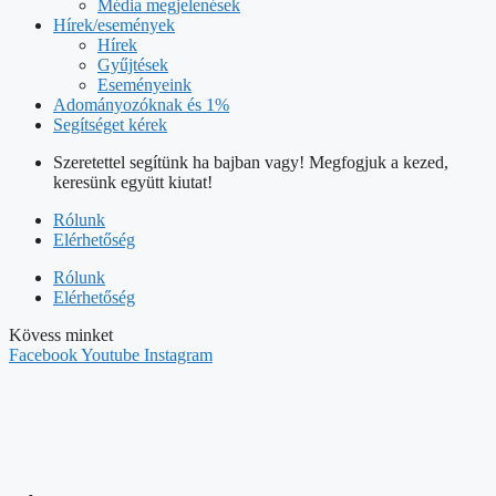
Média megjelenések
Hírek/események
Hírek
Gyűjtések
Eseményeink
Adományozóknak és 1%
Segítséget kérek
Szeretettel segítünk ha bajban vagy! Megfogjuk a kezed,
keresünk együtt kiutat!
Rólunk
Elérhetőség
Rólunk
Elérhetőség
Kövess minket
Facebook
Youtube
Instagram