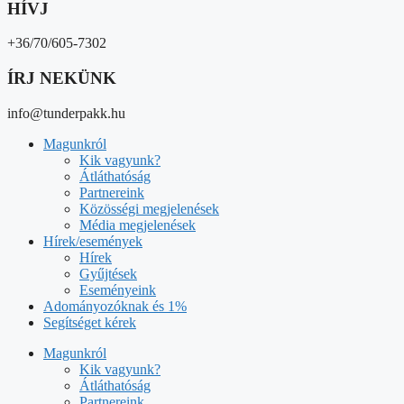
HÍVJ
+36/70/605-7302
ÍRJ NEKÜNK
info@tunderpakk.hu
Magunkról
Kik vagyunk?
Átláthatóság
Partnereink
Közösségi megjelenések
Média megjelenések
Hírek/események
Hírek
Gyűjtések
Eseményeink
Adományozóknak és 1%
Segítséget kérek
Magunkról
Kik vagyunk?
Átláthatóság
Partnereink