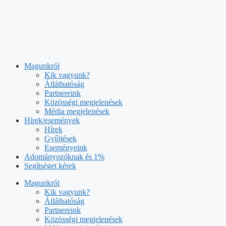
Kilépés
a
tartalomba
Magunkról
Kik vagyunk?
Átláthatóság
Partnereink
Közösségi megjelenések
Média megjelenések
Hírek/események
Hírek
Gyűjtések
Eseményeink
Adományozóknak és 1%
Segítséget kérek
Magunkról
Kik vagyunk?
Átláthatóság
Partnereink
Közösségi megjelenések