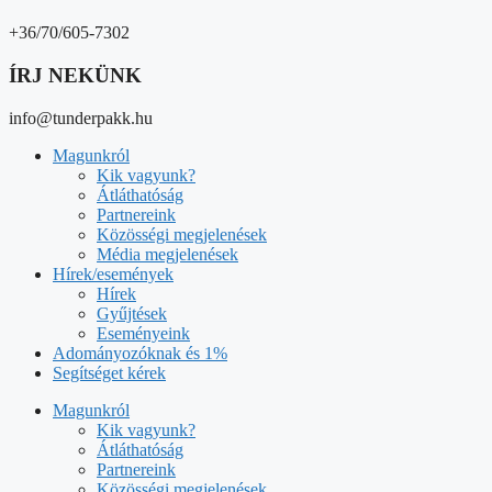
Átláthatóság
Partnereink
Közösségi megjelenések
Média megjelenések
Hírek/események
Hírek
Gyűjtések
Eseményeink
Adományozóknak és 1%
Segítséget kérek
Magunkról
Kik vagyunk?
Átláthatóság
Partnereink
Közösségi megjelenések
Média megjelenések
Hírek/események
Hírek
Gyűjtések
Eseményeink
Adományozóknak és 1%
Segítséget kérek
ADOMÁNY