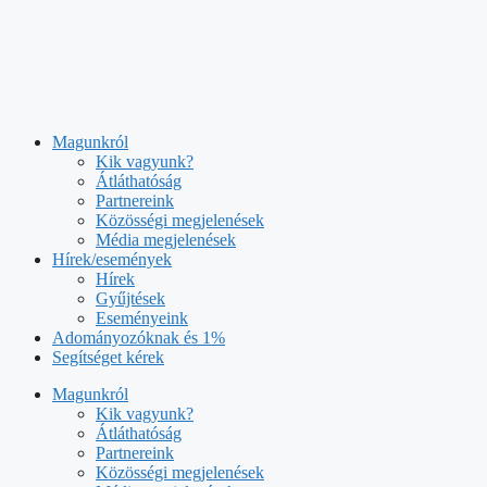
Kilépés
a
Magunkról
tartalomba
Kik vagyunk?
Átláthatóság
Partnereink
Közösségi megjelenések
Média megjelenések
Hírek/események
Hírek
Gyűjtések
Eseményeink
Adományozóknak és 1%
Segítséget kérek
Magunkról
Kik vagyunk?
Átláthatóság
Partnereink
Közösségi megjelenések
Média megjelenések
Hírek/események
Hírek
Gyűjtések
Eseményeink