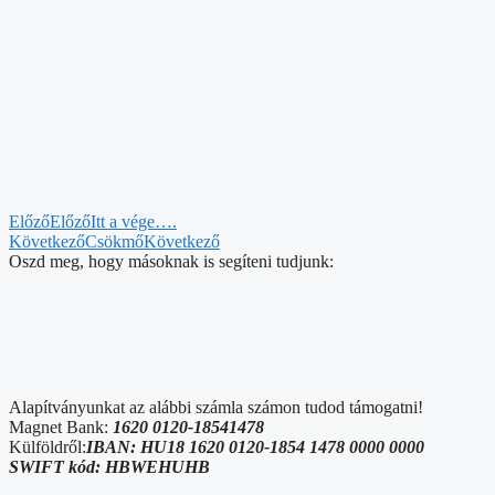
Előző
Előző
Itt a vége….
Következő
Csökmő
Következő
Oszd meg, hogy másoknak is segíteni tudjunk:
Alapítványunkat az alábbi számla számon tudod támogatni!
Magnet Bank:
1620 0120-18541478
Külföldről:
IBAN: HU18 1620 0120-1854 1478 0000 0000
SWIFT kód: HBWEHUHB
KÖSZÖNJÜK
Adatkezelési tájékozató