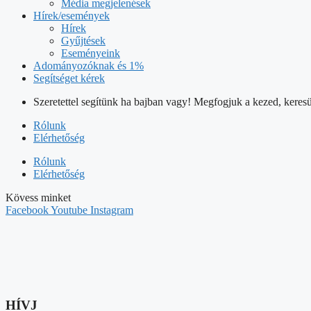
Adományozóknak és 1%
Segítséget kérek
Szeretettel segítünk ha bajban vagy! Megfogjuk a kezed, keresü
Rólunk
Elérhetőség
Rólunk
Elérhetőség
Kövess minket
Facebook
Youtube
Instagram
HÍVJ
+36/70/605-7302
ÍRJ NEKÜNK
info@tunderpakk.hu
Magunkról
Kik vagyunk?