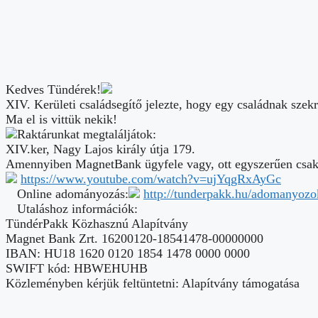
Ma el is vittük nekik!
Raktárunkat megtaláljátok:
XIV.ker, Nagy Lajos király útja 179.
Amennyiben MagnetBank ügyfele vagy, ott egyszerűen csak pár
https://www.youtube.com/watch?v=ujYqgRxAyGc
Online adományozás:
http://tunderpakk.hu/adomanyozo
Utaláshoz információk:
TündérPakk Közhasznú Alapítvány
Magnet Bank Zrt. 16200120-18541478-00000000
IBAN: HU18 1620 0120 1854 1478 0000 0000
SWIFT kód: HBWEHUHB
Közleményben kérjük feltüntetni: Alapítvány támogatása