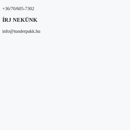
+36/70/605-7302
ÍRJ NEKÜNK
info@tunderpakk.hu
Magunkról
Kik vagyunk?
Átláthatóság
Partnereink
Közösségi megjelenések
Média megjelenések
Hírek/események
Hírek
Gyűjtések
Eseményeink
Adományozóknak és 1%
Segítséget kérek
Magunkról
Kik vagyunk?
Átláthatóság
Partnereink
Közösségi megjelenések