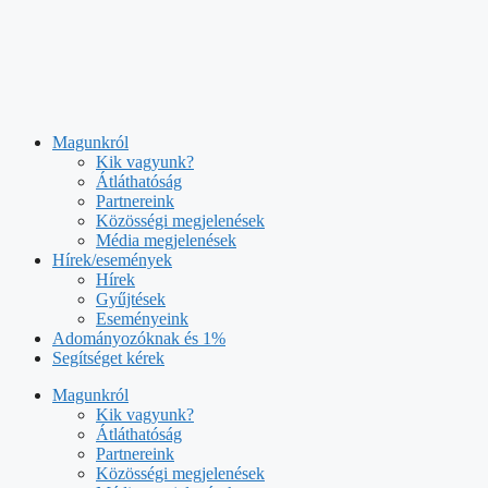
Kilépés
a
tartalomba
Magunkról
Kik vagyunk?
Átláthatóság
Partnereink
Közösségi megjelenések
Média megjelenések
Hírek/események
Hírek
Gyűjtések
Eseményeink
Adományozóknak és 1%
Segítséget kérek
Magunkról
Kik vagyunk?
Átláthatóság
Partnereink
Közösségi megjelenések