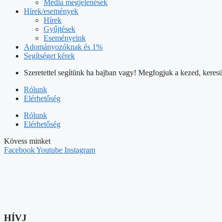
Média megjelenések
Hírek/események
Hírek
Gyűjtések
Eseményeink
Adományozóknak és 1%
Segítséget kérek
Szeretettel segítünk ha bajban vagy! Megfogjuk a kezed, keresü
Rólunk
Elérhetőség
Rólunk
Elérhetőség
Kövess minket
Facebook
Youtube
Instagram
HÍVJ