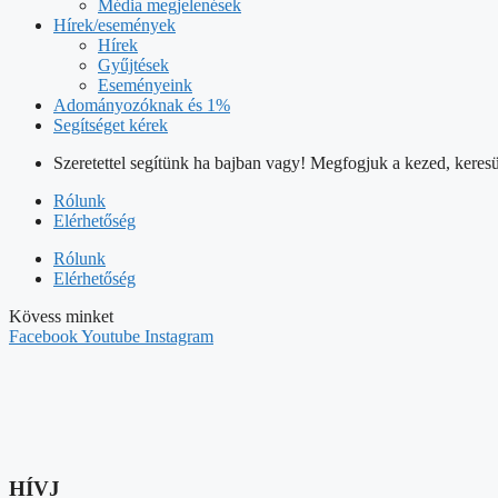
Média megjelenések
Hírek/események
Hírek
Gyűjtések
Eseményeink
Adományozóknak és 1%
Segítséget kérek
Szeretettel segítünk ha bajban vagy! Megfogjuk a kezed, keresü
Rólunk
Elérhetőség
Rólunk
Elérhetőség
Kövess minket
Facebook
Youtube
Instagram
HÍVJ