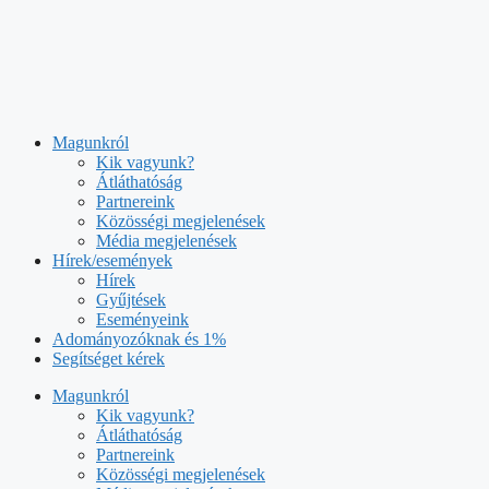
Kilépés
a
tartalomba
Magunkról
Kik vagyunk?
Átláthatóság
Partnereink
Közösségi megjelenések
Média megjelenések
Hírek/események
Hírek
Gyűjtések
Eseményeink
Adományozóknak és 1%
Segítséget kérek
Magunkról
Kik vagyunk?
Átláthatóság
Partnereink
Közösségi megjelenések