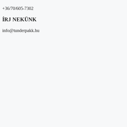
+36/70/605-7302
ÍRJ NEKÜNK
info@tunderpakk.hu
Magunkról
Kik vagyunk?
Átláthatóság
Partnereink
Közösségi megjelenések
Média megjelenések
Hírek/események
Hírek
Gyűjtések
Eseményeink
Adományozóknak és 1%
Segítséget kérek
Magunkról
Kik vagyunk?
Átláthatóság
Partnereink
Közösségi megjelenések