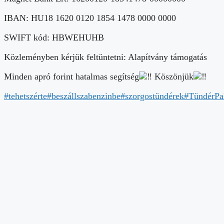
IBAN: HU18 1620 0120 1854 1478 0000 0000
SWIFT kód: HBWEHUHB
Közleményben kérjük feltüntetni: Alapítvány támogatás
Minden apró forint hatalmas segítség
Köszönjük
#tehetszérte
#beszállszabenzinbe
#szorgostündérek
#TündérPa