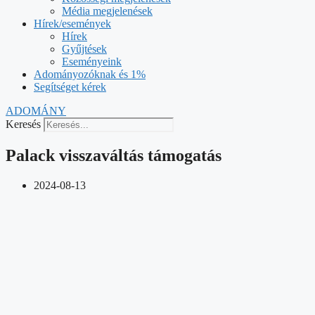
Média megjelenések
Hírek/események
Hírek
Gyűjtések
Eseményeink
Adományozóknak és 1%
Segítséget kérek
ADOMÁNY
Keresés
Palack visszaváltás támogatás
2024-08-13