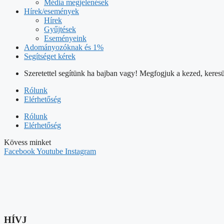
Média megjelenések
Hírek/események
Hírek
Gyűjtések
Eseményeink
Adományozóknak és 1%
Segítséget kérek
Szeretettel segítünk ha bajban vagy! Megfogjuk a kezed, keresü
Rólunk
Elérhetőség
Rólunk
Elérhetőség
Kövess minket
Facebook
Youtube
Instagram
HÍVJ