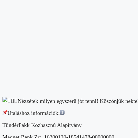
Nézzétek milyen egyszerű jót tenni! Köszönjük nekte
Utaláshoz információk:
TündérPakk Közhasznú Alapítvány
Magnet Bank Zrt. 16200120-18541478-00000000