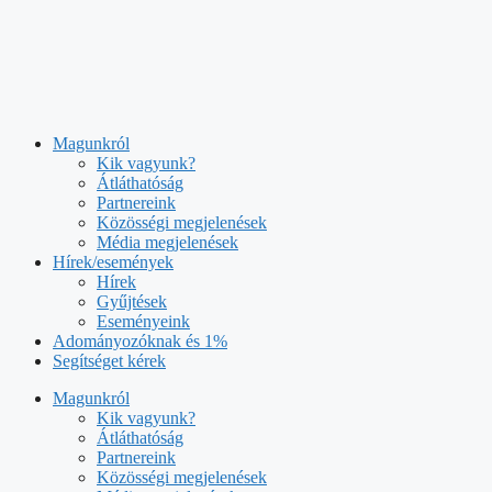
Kilépés
a
tartalomba
Magunkról
Kik vagyunk?
Átláthatóság
Partnereink
Közösségi megjelenések
Média megjelenések
Hírek/események
Hírek
Gyűjtések
Eseményeink
Adományozóknak és 1%
Segítséget kérek
Magunkról
Kik vagyunk?
Átláthatóság
Partnereink
Közösségi megjelenések