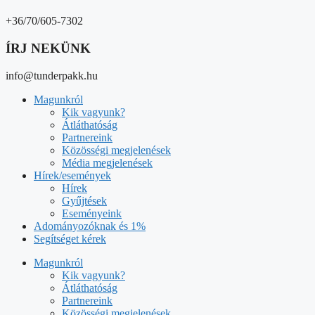
+36/70/605-7302
ÍRJ NEKÜNK
info@tunderpakk.hu
Magunkról
Kik vagyunk?
Átláthatóság
Partnereink
Közösségi megjelenések
Média megjelenések
Hírek/események
Hírek
Gyűjtések
Eseményeink
Adományozóknak és 1%
Segítséget kérek
Magunkról
Kik vagyunk?
Átláthatóság
Partnereink
Közösségi megjelenések